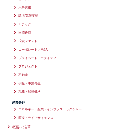
人事労務
環境/気候変動
IPテック
国際通商
投資ファンド
コーポレート／M&A
プライベート・エクイティ
プロジェクト
不動産
倒産・事業再生
税務・移転価格
産業分野
エネルギー・鉱業・インフラストラクチャー
医療・ライフサイエンス
概要・沿革