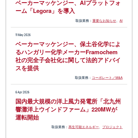
ベーカーマッケンジー、AIプラットフォ
ーム「Legora」を導入
取扱業務：
重要なお知らせ
、
AI
11 May 2026
ベーカーマッケンジー、保土谷化学によ
るハンガリー化学メーカーFramochem
社の完全子会社化に関して法的アドバイ
スを提供
取扱業務：
コーポレート／M&A
6 Apr 2026
国内最大規模の洋上風力発電所「北九州
響灘洋上ウインドファーム」220MWが
運転開始
取扱業務：
再生可能エネルギー
、
プロジェクト