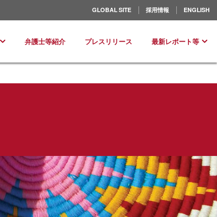
北米／ラテンアメリカ
GLOBAL SITE
採用情報
ENGLISH
ヨーロッパ
弁護士等紹介
プレスリリース
最新レポート等