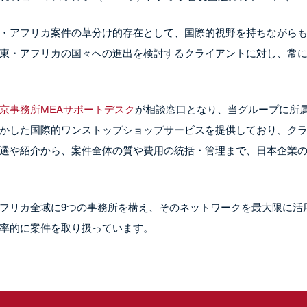
・アフリカ案件の草分け的存在として、国際的視野を持ちながら
コーポレートM&Aおよび一般企業法務
東・アフリカの国々への進出を検討するクライアントに対し、常
は、割引レートが適用されるといった、協力関係にあることによ
のほか、各種の企業法務（企業取引、雇用、知的財産権等）に関
協力事務所にとっては最大級のクライアントでもあります。
東・アフリカ各国で事業を行う日本企業のビジネスをあらゆる側
する現地の法律事務所は、現地の大手法律事務所の中から選択さ
京事務所MEAサポートデスク
が相談窓口となり、当グループに所属
適な専門家の選定のため、協力事務所の定期的な見直しを実施し
かした国際的ワンストップショップサービスを提供しており、ク
されている場合は、その法律事務所と協働いたします。
選や紹介から、案件全体の質や費用の統括・管理まで、日本企業
と経験のみならず、長年にわたる協力関係にある法律事務所の有
銀行・金融
ービスを提供します。
フリカ全域に9つの事務所を構え、そのネットワークを最大限に活
な金融取引（複雑かつ多様な融資取引、複数の法的管轄にまたが
率的に案件を取り扱っています。
に対応しています。