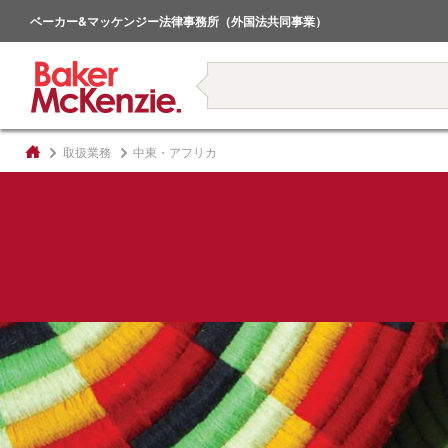
倒産・事業再生
ベーカー&マッケンジー法律事務所（外国法共同事業）
著書
取扱業務
中東・アフリカ