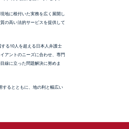
も現地に根付いた実務を広く展開し
に質の高い法的サービスを提供して
る利点を活かすことができます。ベ
し、長い経験と深い専門知識に基づ
面から支援しています。
れます。ベーカーマッケンジーで
する10人を超える日本人弁護士
ています。なお、クライアントが現
ライアントのニーズに合わせ、専門
の目線に立った問題解決に努めま
する現地ビジネス、文化および法律
用するとともに、地の利と幅広い
る担保取引、イスラム金融による融