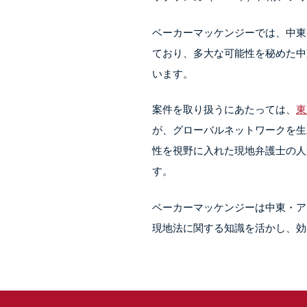
ベーカーマッケンジーでは、中東
ており、多大な可能性を秘めた中
現地事務所の利用にあたって
会社設立、企業買収、事業再編等
います。
ーカーマッケンジーはこれら
いた法的アドバイスを提供し、中
ベーカーマッケンジーが協働
案件を取り扱うにあたっては、
東
は、サービスの品質維持と最
が、グローバルネットワークを生
地の法律事務所をすでに選定
性を視野に入れた現地弁護士の人
ベーカーマッケンジーの実績
す。
に関する深い知識に基づきサ
ベーカーマッケンジーは中東・ア
短期の無担保融資からグローバル
現地法に関する知識を活かし、効
資等）まで、多岐にわたるニーズ