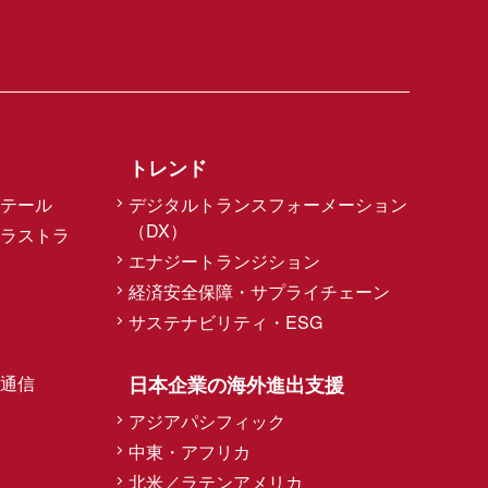
供しています。特にサウジアラビア
トレンド
テール
デジタルトランスフォーメーション
（DX）
ラストラ
エナジートランジション
。
経済安全保障・サプライチェーン
サステナビリティ・ESG
通信
日本企業の海外進出支援
アジアパシフィック
中東・アフリカ
、訴訟、仲裁および裁判外紛争解決
北米／ラテンアメリカ