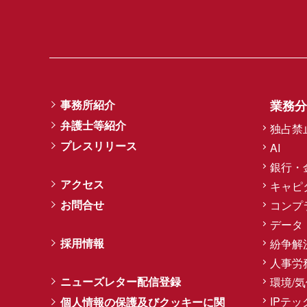
イスラム債（スクーク）を含むイ
におけるイスラム債発行案件にお
事務所紹介
業務分
弁護士等紹介
独占禁
プレスリリース
AI
銀行・
現地の標準書式の契約書やプロジ
アクセス
キャピ
お問合せ
コンプ
データ
採用情報
紛争解
人事労
ニューズレター配信登録
環境/
中東およびアフリカ全域での紛争
IPテッ
個人情報の保護及びクッキーに関