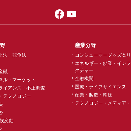
キャピタル・マーケット
スラム資本市場における取引において、恒常的にアドバイスを提
いては、比類のない豊富な経験を有しています。
野
産業分野
止法・競争法
コンシューマーグッズ＆リ
建設
エネルギー・鉱業・インフ
クチャー
金融
ェクト固有の契約書の作成において、幅広い経験を有しています
金融機関
タル・マーケット
医療・ライフサイエンス
ライアンス・不正調査
産業・製造・輸送
・テクノロジー
テクノロジー・メディア・
決
訴訟・仲裁
務
気候変動
案件において、数多くのクライアントを代理し、戦略的紛争分析
ク