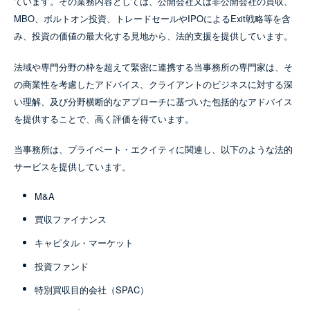
ています。その業務内容としては、公開会社又は非公開会社の買収、
NEWS
MBO、ボルトオン投資、トレードセールやIPOによるExit戦略等を含
み、投資の価値の最大化する見地から、法的支援を提供しています。
28 May 2024
ベーカーマッケンジー、ロサンゼルスの
法域や専門分野の枠を超えて緊密に連携する当事務所の専門家は、そ
トランザクションチームを増強
の商業性を考慮したアドバイス、クライアントのビジネスに対する深
取扱業務：
重要なお知らせ
、
銀行・金融
、
投資ファンド
、
コーポレー
い理解、及び分野横断的なアプローチに基づいた包括的なアドバイス
ト／M&A
、
プライベート・エクイティ
、
税務・移転価格
を提供することで、高く評価を得ています。
当事務所は、プライベート・エクイティに関連し、以下のような法的
サービスを提供しています。
さらに詳しく
M&A
買収ファイナンス
キャピタル・マーケット
投資ファンド
特別買収目的会社（SPAC）