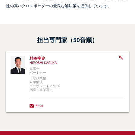
性の高いクロスボーダーの最良な解決策を提供しています。
PUBLICATIONS
Date Published - 19 Apr 2023
担当専門家（50音順）
発行元：商事法務
定価：3,960円（本体3,600円＋税）
米国、欧州諸国、シンガポールにおける
粕谷宇史
事業再生の実務
HIROSHI KASUYA
弁護士
取扱業務：
倒産・事業再生
パートナー
執筆者：
粕谷宇史
、
小林正佳
【取扱業務】
紛争解決
コーポレート／M&A
倒産・事業再生
Email
さらに詳しく