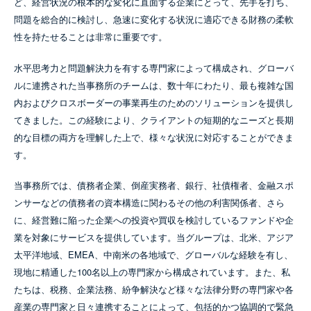
ど、経営状況の根本的な変化に直面する企業にとって、先手を打ち、
NEWSLETTER / CLIENT ALERT
問題を総合的に検討し、急速に変化する状況に適応できる財務の柔軟
性を持たせることは非常に重要です。
15 Nov 2024
企業価値担保制度の創設
水平思考力と問題解決力を有する専門家によって構成され、グローバ
取扱業務：
銀行・金融
、
倒産・事業再生
ルに連携された当事務所のチームは、数十年にわたり、最も複雑な国
内およびクロスボーダーの事業再生のためのソリューションを提供し
13 Oct 2022
てきました。この経験により、クライアントの短期的なニーズと長期
私的整理に待望の多数決原理、新法案提
的な目標の両方を理解した上で、様々な状況に対応することができま
出へ
す。
取扱業務：
倒産・事業再生
当事務所では、債務者企業、倒産実務者、銀行、社債権者、金融スポ
ンサーなどの債務者の資本構造に関わるその他の利害関係者、さら
に、経営難に陥った企業への投資や買収を検討しているファンドや企
業を対象にサービスを提供しています。当グループは、北米、アジア
さらに詳しく
太平洋地域、EMEA、中南米の各地域で、グローバルな経験を有し、
現地に精通した100名以上の専門家から構成されています。また、私
たちは、税務、企業法務、紛争解決など様々な法律分野の専門家や各
産業の専門家と日々連携することによって、包括的かつ協調的で緊急