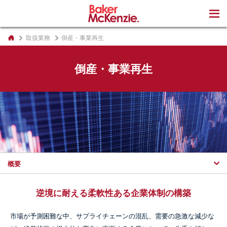
著書
取扱業務
倒産・事業再生
倒産・事業再生
概要
逆境に耐える柔軟性ある企業体制の構築
市場が予測困難な中、サプライチェーンの混乱、需要の急激な減少な