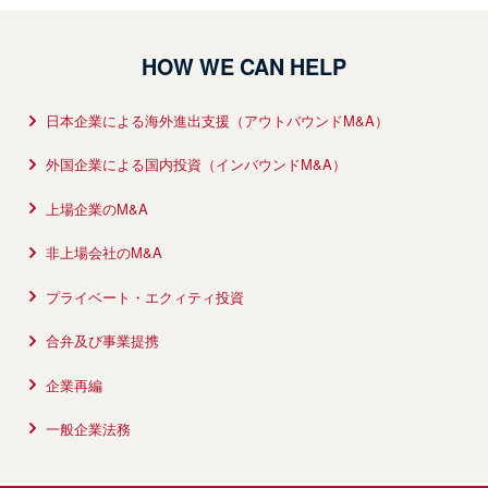
社の完全子会社化に関して法的アドバイ
15 Dec 2022
2026 年、金融機関は不透明な地政学リスクや経済環境の変化を
スを提供
開催地：オンライン講演
背景に、これまで以上に重要な意思決定を迫られています。AIを
主催者：金融ファクシミリ新聞社
HOW WE CAN HELP
は...
取扱業務：
コーポレート／M&A
国際契約実務（その2） 「株式売買契
約、合弁事業契約の作成、交渉戦略、紛
日本企業による海外進出支援（アウトバウンドM&A）
争対応」
外国企業による国内投資（インバウンドM&A）
コーポレート／M&A
さらに詳しく
取扱業務：
紛争解決
、
コーポレート／M&A
スピーカー：
高田昭英
、
吉田武史
、
勝山正雄
上場企業のM&A
非上場会社のM&A
INSIGHT
15 Jan 2026
プライベート・エクィティ投資
さらに詳しく
合弁及び事業提携
「2026年リーガルトレンド最前線」を公
開（英語）
企業再編
ベーカーマッケンジーでは、このたび 「2026 Legal Trends to
一般企業法務
Watch（2026年リーガルトレンド最前線）」 を公開しました。
202...
NEWSLETTER / CLIENT ALERT