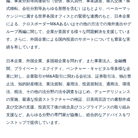
編、事業分割等関連取引（合併、株式買付、事業譲渡、株式交換・株
SEMINAR
NEWS
式移転、会社分割等あらゆる形態を含む）はもとより、ベーカーマッ
「グローバル・プライベートM&Aガイド
ケンジーに属する世界各国オフィスとの緊密な連携のもと、日本企業
12 Nov 2024
18 Jun 2026
（英語）」発行
開催地：オンラインセミナー
による、クロスボーダーM&Aあるいはその他の方法での海外進出やグ
ベーカーマッケンジー、三井化学による
主催者：FRONTEO
ループ再編に関して、企業が直面する様々な問題解決を支援していま
米国Ultradent社の買収に関して法的アド
本ガイドは、非上場会社を対象とするプライベートM&Aの取引
保守主義の台頭で変わるCFIUS審査の最
スキームその他取引全般に影響を及ぼす約40の法域における制
す。さらに、外国企業による国内投資のサポートについても豊富な実
バイスを提供
新動向 ～ 直近の事例を踏まえて～
度・実...
績を有しています。
取扱業務：
コーポレート／M&A
取扱業務：
独占禁止法・競争法
、
国際通商
、
コーポレート／M&A
日本企業、外国企業、多国籍企業を問わず、また事業法人、金融機
スピーカー：
井上朗
3 Jun 2026
関、プライベート・エクイティ、ベンチャー・キャピタル等多様な企
コーポレート／M&A
ベーカーマッケンジー、ジェイテクトの
業に対し、企業取引やM&A取引に関わる会社法、証券取引法、独占禁
8 Sep 2023
欧州自動車事業の譲渡案件に関して法的
開催地：LIVE配信
止法、知的財産権法、業法規制、雇用法、投資規制法、通商法、環境
主催者：金融ファクシミリ新聞社
アドバイスを提供
法、税法、その他の法分野の法令調査をはじめ、デューデリジェンス
ビジネスプロのための「国際契約実務」
INSIGHT
16 Feb 2026
の実施、最適な投資ストラクチャーの検証、日英両言語での書類作成
取扱業務：
独占禁止法・競争法
、
IPテック
、
コーポレート／M&A
その1（M&A等) 「株式売買契約、合弁
及び交渉の支援、投資完了後の統合及びコンプライアンスの取り組み
事業契約の作成、交渉戦略、紛争対応」
支援など、あらゆる分野の専門家が協働し、総合的なアドバイスをワ
11 May 2026
ンストップで提供しています。
「2026年金融機関ロードマップ：５つの
ベーカーマッケンジー、保土谷化学によ
取扱業務：
紛争解決
、
コーポレート／M&A
スピーカー：
高田昭英
、
勝山正雄
、
吉田武史
最重要テーマ」発行のお知らせ（英語）
るハンガリー化学メーカーFramochem