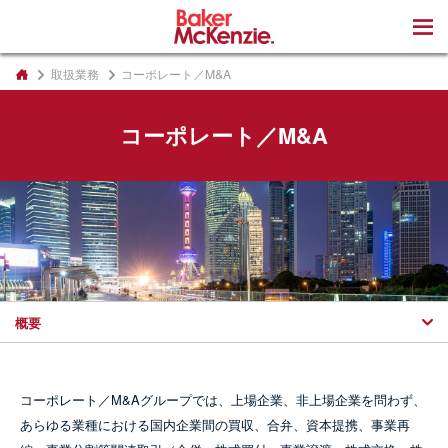
著書
取扱業務
コーポレート／M&A
コーポレート／M&A
概要
コーポレート／M&Aグループでは、上場企業、非上場企業を問わず、
INSIGHT
15 May 2026
あらゆる業種における国内企業間の買収、合弁、資本提携、事業再