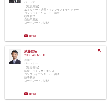
パートナー
15 May 2026
【取扱業務】
エネルギー・鉱業・インフラストラクチャー
米国司法省が新たに統一的な企業犯罪の
コンプライアンス・不正調査
紛争解決
執行及び自主申告ポリシーを公表
自動車産業
コーポレート／M&A
取扱業務：
コンプライアンス・不正調査
、
紛争解決
Email
27 Jun 2025
米国司法省による企業犯罪に対する執行
計画及びFCPA執行ガイドラインの公表
武藤佳昭
YOSHIAKI MUTO
弁護士
パートナー
取扱業務：
コンプライアンス・不正調査
、
紛争解決
【取扱業務】
医療・ライフサイエンス
コンプライアンス・不正調査
紛争解決
17 Feb 2025
コーポレート／M&A
米トランプ大統領、FCPAの執行停止に
関する大統領令に署名
Email
取扱業務：
コンプライアンス・不正調査
、
紛争解決