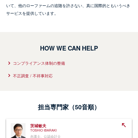
開催地：オンライン／会場
いて、他のローファームの追随を許さない、真に国際的ともいうべき
主催者：一般社団法人企業研究会
サービスを提供しています。
海外贈賄防止対策の最前線 ～米国トラ
ンプ大統領政権でのFCPA執行動向もカ
バー～
取扱業務：
コンプライアンス・不正調査
HOW WE CAN HELP
スピーカー：
吉田武史
コンプライアンス体制の整備
不正調査 / 不祥事対応
さらに詳しく
担当専門家（50音順）
茨城敏夫
NEWSLETTER / CLIENT ALERT
TOSHIO IBARAKI
弁護士、公認会計士