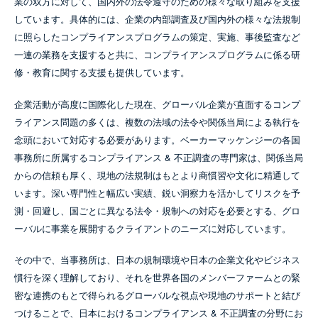
業の双方に対して、国内外の法令遵守のための様々な取り組みを支援
SEMINAR
しています。具体的には、企業の内部調査及び国内外の様々な法規制
に照らしたコンプライアンスプログラムの策定、実施、事後監査など
26 Jun 2026
開催地：オンデマンド配信
一連の業務を支援すると共に、コンプライアンスプログラムに係る研
主催者：一般社団法人日本内部監査協会
修・教育に関する支援も提供しています。
第393回スキルアップ研修会 人権ガバナ
ンスと内部監査
企業活動が高度に国際化した現在、グローバル企業が直面するコンプ
ライアンス問題の多くは、複数の法域の法令や関係当局による執行を
取扱業務：
コンプライアンス・不正調査
念頭において対応する必要があります。ベーカーマッケンジーの各国
スピーカー：
吉田武史
事務所に所属するコンプライアンス & 不正調査の専門家は、関係当局
からの信頼も厚く、現地の法規制はもとより商慣習や文化に精通して
19 May 2026
開催地：オンライン
います。深い専門性と幅広い実績、鋭い洞察力を活かしてリスクを予
主催者：FRONTEO
測・回避し、国ごとに異なる法令・規制への対応を必要とする、グロ
欧州当局が摘発を続ける 「引抜防止協
ーバルに事業を展開するクライアントのニーズに対応しています。
定」とコンプライアンス上の盲点
その中で、当事務所は、日本の規制環境や日本の企業文化やビジネス
取扱業務：
独占禁止法・競争法
、
コンプライアンス・不正調査
、
労働
慣行を深く理解しており、それを世界各国のメンバーファームとの緊
スピーカー：
井上朗
密な連携のもとで得られるグローバルな視点や現地のサポートと結び
18 Feb 2026
つけることで、日本におけるコンプライアンス & 不正調査の分野にお