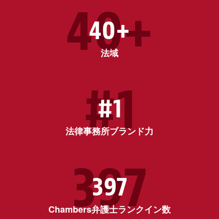
40+
40+
法域
#1
#1
法律事務所ブランド力
397
397
Chambers弁護士ランクイン数