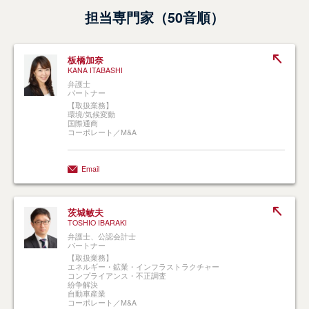
担当専門家（50音順）
板橋加奈
KANA ITABASHI
弁護士
パートナー
【取扱業務】
環境/気候変動
国際通商
コーポレート／M&A
Email
茨城敏夫
TOSHIO IBARAKI
弁護士、公認会計士
パートナー
【取扱業務】
エネルギー・鉱業・インフラストラクチャー
コンプライアンス・不正調査
紛争解決
自動車産業
コーポレート／M&A