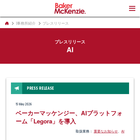
著書
]事務所紹介
プレスリリース
プレスリリース
AI
PRESS RELEASE
15 May 2026
ベーカーマッケンジー、AIプラットフォ
ーム「Legora」を導入
取扱業務：
重要なお知らせ
、
AI