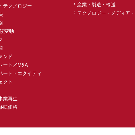
産業・製造・輸送
・テクノロジー
テクノロジー・メディア・
決
務
気候変動
ク
商
ァンド
レート／M&A
ベート・エクイティ
ェクト
事業再生
移転価格