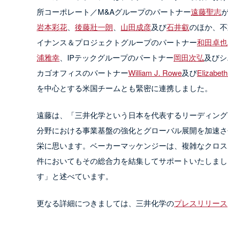
所コーポレート／M&Aグループのパートナー
遠藤聖志
岩本彩花
、
後藤壯一朗
、
山田成彦
及び
石井叡
のほか、不
イナンス＆プロジェクトグループのパートナー
和田卓也
浦雅幸
、IPテックグループのパートナー
岡田次弘
及びシ
カゴオフィスのパートナー
William J. Rowe
及び
Elizabeth
を中心とする米国チームとも緊密に連携しました。
遠藤は、「三井化学という日本を代表するリーディング
分野における事業基盤の強化とグローバル展開を加速さ
栄に思います。ベーカーマッケンジーは、複雑なクロス
件においてもその総合力を結集してサポートいたしまし
す」と述べています。
更なる詳細につきましては、三井化学の
プレスリリース