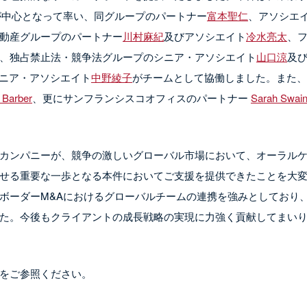
が中心となって率い、同グループのパートナー
富本聖仁
、アソシエ
動産グループのパートナー
川村麻紀
及びアソシエイト
冷水亮太
、
、独占禁止法・競争法グループのシニア・アソシエイト
山口涼
及
ニア・アソシエイト
中野綾子
がチームとして協働しました。また、
 Barber
、更にサンフランシスコオフィスのパートナー
Sarah Swai
カンパニーが、競争の激しいグローバル市場において、オーラル
せる重要な一歩となる本件においてご支援を提供できたことを大
ボーダーM&Aにおけるグローバルチームの連携を強みとしており
た。今後もクライアントの成長戦略の実現に力強く貢献してまい
をご参照ください。