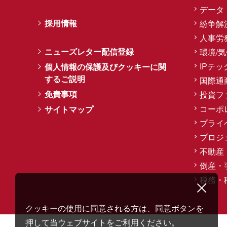
データ
採用情報
紛争解
人事労
ニューズレター配信登録
環境/
IPテッ
個人情報の保護及びクッキーに関
するご説明
国際通
免責事項
投資フ
コーポ
サイトマップ
プライ
プロジ
不動産
倒産・
税務・
クッキーの使用に同意される方は、同意ボタンを
押して当ウェブサイトをご利用ください。