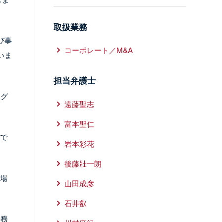
取扱業務
及び事
コーポレート／M&A
いま
担当弁護士
にグ
遠藤聖志
富本聖仁
つで
岩本彩花
後藤壯一朗
市場
山田成彦
石井叡
事務