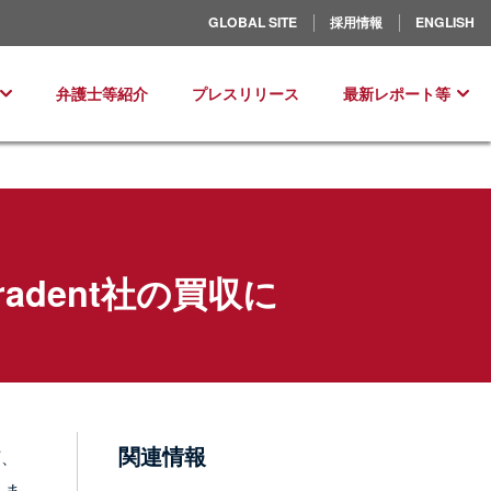
北米／ラテンアメリカ
GLOBAL SITE
採用情報
ENGLISH
ヨーロッパ
弁護士等紹介
プレスリリース
最新レポート等
adent社の買収に
関連情報
下、
しま