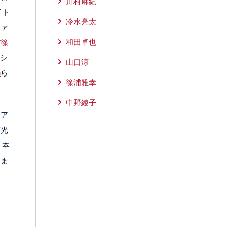
川村麻紀
イト
冷水亮太
ファ
和田卓也
び
篠
シ
山口涼
n
ら
篠浦雅幸
中野綾子
ケア
変光
、本
りま