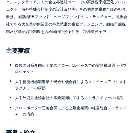
ェンス、クライアントの全世界連結ベースでの実効税率適正化プロジ
ェクト、海外持株会社制度の設計及び実行その他国際税務全般の相談
業務。国際的PEファンド、ヘッジファンドのストラクチャー。同族会
社である大企業や創業家の事業承継の税務プランニング。組織再編税
制及び連結納税制度を含め国内税務案件等、税務業務全般。
主要実績
複数の日系多国籍企業のグローバルベースでの実効税率適正化プ
ロジェクト
大手精密機器製造業の現金対価合併によるスクイーズアウトスト
ラクチャーの構築
大手外資系通信会社の事業売却に関するストラクチャーの構築
クロスボーダー三角合併による上場企業間の経営統合ストラクチ
ャーの構築
著書・論文