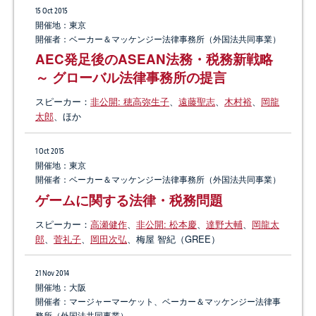
15 Oct 2015
開催地：東京
開催者：ベーカー＆マッケンジー法律事務所（外国法共同事業）
AEC発足後のASEAN法務・税務新戦略
～ グローバル法律事務所の提言
スピーカー：
非公開: 穂高弥生子
、
遠藤聖志
、
木村裕
、
岡龍
太郎
、ほか
1 Oct 2015
開催地：東京
開催者：ベーカー＆マッケンジー法律事務所（外国法共同事業）
ゲームに関する法律・税務問題
スピーカー：
高瀬健作
、
非公開: 松本慶
、
達野大輔
、
岡龍太
郎
、
菅礼子
、
岡田次弘
、梅屋 智紀（GREE）
21 Nov 2014
開催地：大阪
開催者：マージャーマーケット、ベーカー＆マッケンジー法律事
務所（外国法共同事業）