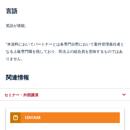
言語
英語が堪能。
*本資料においてパートナーとは各専門分野において案件管理責任者と
なる上級専門職を指しており、民法上の組合員を意味するものではあ
りません。
関連情報
セミナー・外部講演
SEMINAR
NEWSLETTER / CLIENT ALERT
PUBLICATIONS
NEWS