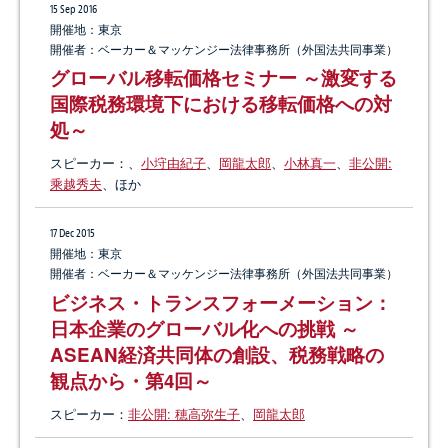
15 Sep 2016
ASEAN経済共同体（AEC）の発足を日
開催地：東京
本企業はどう生かすのか（第4回：タイ –
開催者：ベーカー＆マッケンジー法律事務所（外国法共同事業）
下）
グローバル移転価格セミナー ～激変する
国際税務環境下における移転価格への対
処～
17 Jun 2015
ASEAN ニューズレター 2015年6月号
スピーカー：
、
小垨由紀子
、
岡龍太郎
、
小林真一
、
非公開:
ASEAN経済共同体（AEC）の発足を日
乘越秀夫
、ほか
本企業はどう生かすのか（第3回：タイ –
上）
17 Dec 2015
開催地：東京
開催者：ベーカー＆マッケンジー法律事務所（外国法共同事業）
ビジネス・トランスフォーメーション：
日本企業のグローバル化への挑戦 ～
ASEAN経済共同体の創設、税務戦略の
観点から・第4回～
スピーカー：
非公開: 穂高弥生子
、
岡龍太郎