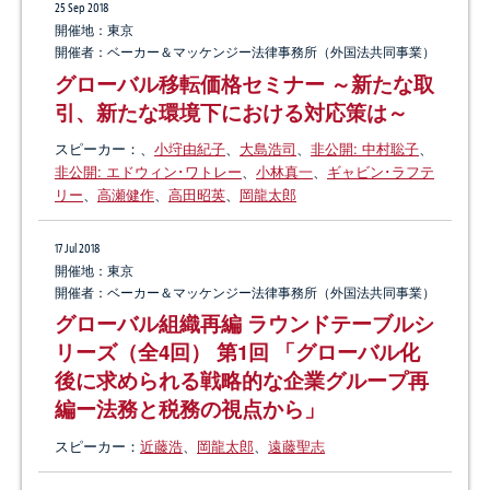
25 Sep 2018
31 Mar 2020
2016-10-01
25 Feb 2016
開催地：東京
出版社：ベーカー＆マッケンジー法律事務所（外国法共同事
米国における新型コロナウイルス対策関
ベーカーマッケンジー、国内自動車産業
開催者：ベーカー＆マッケンジー法律事務所（外国法共同事業）
業）、ジョーンズラングラサール
連法案が可決・成立
向けの法務・税務支援を行う専門組織
定価：
グローバル移転価格セミナー ～新たな取
「Japan Automotive Industry Focus
Japan Hotel Investments Guide（英語）
引、新たな環境下における対応策は～
Group」を新設
20 Dec 2016
スピーカー：
、
小垨由紀子
、
大島浩司
、
非公開: 中村聡子
、
取扱業務：
自動車産業
2017 Japan Tax Reform Proposals（英
執筆者：
非公開: クリス･ホジェンズ
、
非公開: クリス･ホジ
非公開: エドウィン･ワトレー
、
小林真一
、
ギャビン･ラフテ
語）
ェンズ
、
池田成史
、
非公開: 細川昭子
、
岡龍太郎
リー
、
高瀬健作
、
高田昭英
、
岡龍太郎
17 Jul 2018
26 Aug 2015
開催地：東京
ASEAN ニューズレター 2015年8月号
開催者：ベーカー＆マッケンジー法律事務所（外国法共同事業）
ASEAN経済共同体（AEC）の発足を日
グローバル組織再編 ラウンドテーブルシ
本企業はどう生かすのか（第5回：マレ
リーズ（全4回） 第1回 「グローバル化
ーシア）
後に求められる戦略的な企業グループ再
編ー法務と税務の視点から」
スピーカー：
近藤浩
、
岡龍太郎
、
遠藤聖志
23 Jul 2015
ASEAN ニューズレター 2015年7月号