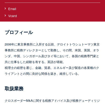
Email
Vcard
プロフィール
2006年に東京事務所に入所する以前、デロイトトウシュトーマツ東京
事務所に税務ディレクターとして勤務し、その間、米国、英国、オラ
ンダ、中国、シンガポール及びタイ等において、各国の税務専門家と
共に仕事をした経験を有する。英語が堪能。
税理士の経歴を通じ、金融、貿易、エネルギー及び製造の各業種のク
ライアントとの間に良好な関係を築き、維持している。
取扱業務
クロスボーダーM&Aに関する税務アドバイス及び税務デューディリジ