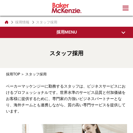
著書
採用情報
スタッフ採用
採用MENU
採用TOP
スタッフ採用
東京事務所の紹介
採用TOP
スタッフ採用
私たちの想い
ベーカーマッケンジーに勤務するスタッフは、ビジネスサービスにお
代表パートナーから
けるプロフェッショナルです。世界水準のサービス品質と付加価値を
オフィスについて
お客様に提供するために、専門家の力強いビジネスパートナーとな
り、海外チームとも連携しながら、質の高い専門サービスを提供して
インクルージョン&ダイバーシティ
います。
専門家採用
教育制度・執務環境