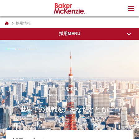
著書
採用情報
採用MENU
採用TOP
東京事務所の紹介
私たちの想い
採用情報
代表パートナーから
オフィスについて
世界での挑戦を、あなたとともに。
インクルージョン&ダイバーシティ
専門家採用
教育制度・執務環境