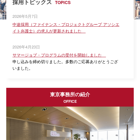
採用トピックス
弁護士インタビュー
2026年5月7日
募集要項
中途採用（ファイナンス・プロジェクトグループ アソシエ
イト弁護士）の求人が更新されました
スタッフ採用
仕事紹介
2026年4月23日
働く環境・制度
サマージョブ・プログラムの受付を開始しました
申し込みを締め切りました。多数のご応募ありがとうござ
募集要項
いました。
東京事務所の紹介