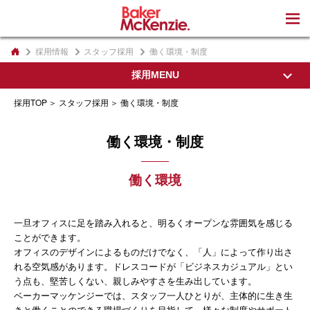
著書
採用情報
スタッフ採用
働く環境・制度
採用MENU
採用TOP
スタッフ採用
働く環境・制度
採用TOP
働く環境・制度
東京事務所の紹介
働く環境
私たちの想い
代表パートナーから
一旦オフィスに足を踏み入れると、明るくオープンな雰囲気を感じる
オフィスについて
ことができます。
インクルージョン&ダイバーシティ
オフィスのデザインによるものだけでなく、「人」によって作り出さ
れる空気感があります。ドレスコードが「ビジネスカジュアル」とい
専門家採用
う点も、堅苦しくない、親しみやすさを生み出しています。
ベーカーマッケンジーでは、スタッフ一人ひとりが、主体的に生き生
教育制度・執務環境
きと働くことのできる職場づくりを目指して、様々な制度やサポート