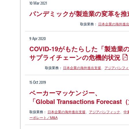
10 Mar 2021
パンデミックが製造業の変革を推
取扱業務：
日本企業の海外進
9 Apr 2020
COVID-19がもたらした「製
サプライチェーンの危機的状況
取扱業務：
日本企業の海外進出支援
、
アジアパシフィ
15 Oct 2019
ベーカーマッケンジー、
「Global Transactions Fore
取扱業務：
日本企業の海外進出支援
、
アジアパシフィック
、
中
ーポレート／M&A