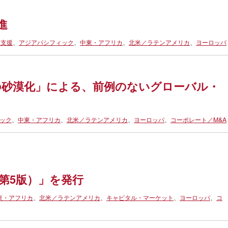
進
出支援
、
アジアパシフィック
、
中東・アフリカ
、
北米／ラテンアメリカ
、
ヨーロッパ
造業の砂漠化」による、前例のないグローバル・
ック
、
中東・アフリカ
、
北米／ラテンアメリカ
、
ヨーロッパ
、
コーポレート／M&A
cast（第5版）」を発行
東・アフリカ
、
北米／ラテンアメリカ
、
キャピタル・マーケット
、
ヨーロッパ
、
コ