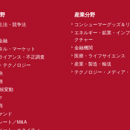
野
産業分野
止法・競争法
コンシューマーグッズ＆リ
エネルギー・鉱業・インフ
クチャー
金融
金融機関
タル・マーケット
医療・ライフサイエンス
ライアンス・不正調査
産業・製造・輸送
・テクノロジー
テクノロジー・メディア・
決
務
気候変動
ク
商
ァンド
レート／M&A
ベート・エクイティ