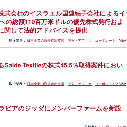
株式会社のイスラエル国連結子会社によるイ
への総額110百万米ドルの優先株式発行およ
に関して法的アドバイスを提供
取扱業務：
日本企業の海外進出支援
、
中東・アフリカ
、
コーポレート／M&A
de Textileの株式45.5％取得案件におい
取扱業務：
日本企業の海外進出支援
、
中東・アフリカ
、
コーポレート／M&A
ラビアのジッダにメンバーファームを新設
取扱業務：
中東・アフリカ