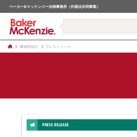
倒産・事業再生
ベーカー&マッケンジー法律事務所（外国法共同事業）
著書
]事務所紹介
プレスリリース
PRESS RELEASE