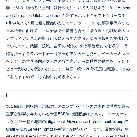
賄・汚職に纏わる法規制・執行動向について先取りする「Anti-Bribery
and Corruption Global Update」と題するポッドキャストシリーズを、
8月中旬より5回に渡り開始いたします。グローバルに事業展開をする
日本企業に向けて、コロナ禍での影響も含め、贈収賄・汚職防止のコ
ンプライアンス上の取り組みにとってご参考となる情報をご提供して
まいります。武藤、茨城、吉田の3名の、東京事務所にて贈収賄・汚
職を担当する各パートナー弁護士がアンカーを務め、ベーカー＆マッ
ケンジーの世界各国オフィスの専門家とともに世界の動向を、インタ
ビュー形式にて概説いたします。毎回10分～20分程度に簡潔にまとめ
ておりますので、お気軽にお聴き下さい。
[:]
第１回は、贈収賄・汚職防止のコンプライアンスの実務に世界で最も
重要な影響を与えている米国FCPAの最新動向について、ベーカーマ
ッケンジー北米地域のLitigation & Governance Enforcement Group の
Chairを務めるPeter Tomczak弁護士が解説いたします。最近の執行事
例やDOJやSECが公表するガイドラインで明らかになったFCPA適用