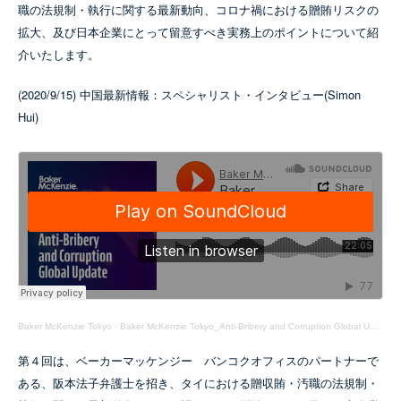
職の法規制・執行に関する最新動向、コロナ禍における贈賄リスクの
拡大、及び日本企業にとって留意すべき実務上のポイントについて紹
介いたします。
(2020/9/15) 中国最新情報：スペシャリスト・インタビュー(Simon
Hui)
Baker McKenzie Tokyo
·
Baker McKenzie Tokyo_Anti-Bribery and Corruption Global Update Episode 03
第４回は、ベーカーマッケンジー バンコクオフィスのパートナーで
ある、阪本法子弁護士を招き、タイにおける贈収賄・汚職の法規制・