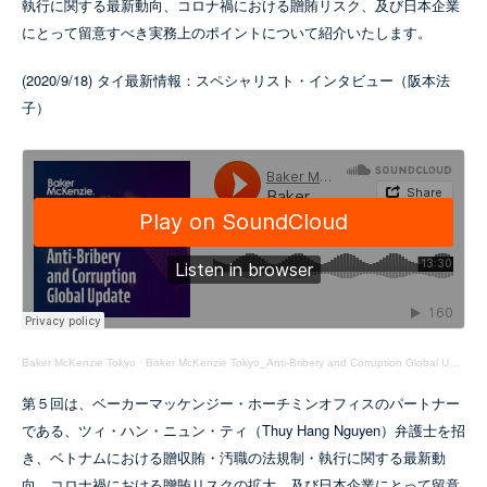
執行に関する最新動向、コロナ禍における贈賄リスク、及び日本企業
にとって留意すべき実務上のポイントについて紹介いたします。
(2020/9/18) タイ最新情報：スペシャリスト・インタビュー（阪本法
子）
Baker McKenzie Tokyo
·
Baker McKenzie Tokyo_Anti-Bribery and Corruption Global Update Episode 04
第５回は、ベーカーマッケンジー・ホーチミンオフィスのパートナー
である、ツィ・ハン・ニュン・ティ（Thuy Hang Nguyen）弁護士を招
き、ベトナムにおける贈収賄・汚職の法規制・執行に関する最新動
向、コロナ禍における贈賄リスクの拡大、及び日本企業にとって留意