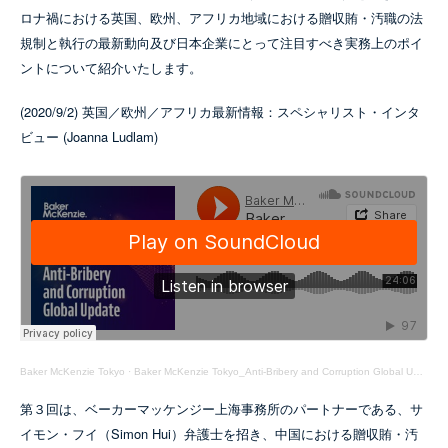
ロナ禍における英国、欧州、アフリカ地域における贈収賄・汚職の法
規制と執行の最新動向及び日本企業にとって注目すべき実務上のポイ
ントについて紹介いたします。
(2020/9/2) 英国／欧州／アフリカ最新情報：スペシャリスト・インタ
ビュー (Joanna Ludlam)
Baker McKenzie Tokyo
·
Baker McKenzie Tokyo_Anti-Bribery and Corruption Global Update Episode 02
第３回は、ベーカーマッケンジー上海事務所のパートナーである、サ
イモン・フイ（Simon Hui）弁護士を招き、中国における贈収賄・汚