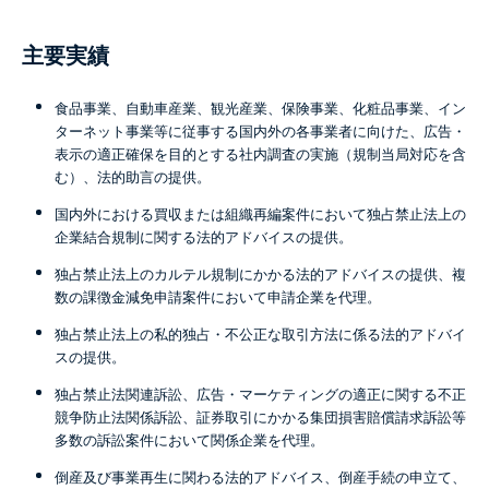
主要実績
食品事業、自動車産業、観光産業、保険事業、化粧品事業、イン
ターネット事業等に従事する国内外の各事業者に向けた、広告・
表示の適正確保を目的とする社内調査の実施（規制当局対応を含
む）、法的助言の提供。
国内外における買収または組織再編案件において独占禁止法上の
企業結合規制に関する法的アドバイスの提供。
独占禁止法上のカルテル規制にかかる法的アドバイスの提供、複
数の課徴金減免申請案件において申請企業を代理。
独占禁止法上の私的独占・不公正な取引方法に係る法的アドバイ
スの提供。
独占禁止法関連訴訟、広告・マーケティングの適正に関する不正
競争防止法関係訴訟、証券取引にかかる集団損害賠償請求訴訟等
多数の訴訟案件において関係企業を代理。
倒産及び事業再生に関わる法的アドバイス、倒産手続の申立て、