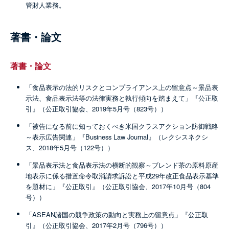
管財人業務。
著書・論文
著書・論文
「食品表示の法的リスクとコンプライアンス上の留意点～景品表
示法、食品表示法等の法律実務と執行傾向を踏まえて」『公正取
引』（公正取引協会、2019年5月号（823号））
「被告になる前に知っておくべき米国クラスアクション防御戦略
～表示広告関連」『Business Law Journal』（レクシスネクシ
ス、2018年5月号（122号））
「景品表示法と食品表示法の横断的観察～ブレンド茶の原料原産
地表示に係る措置命令取消請求訴訟と平成29年改正食品表示基準
を題材に」『公正取引』（公正取引協会、2017年10月号（804
号））
「ASEAN諸国の競争政策の動向と実務上の留意点」『公正取
引』（公正取引協会、2017年2月号（796号））