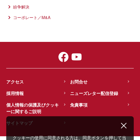
ス上の留意点～景品表示法、食品表示法
15 May 2026
ンキングで独占禁止法・競争法業務分野
開催者：公正取引協会
紛争解決
等の法律実務と執行傾向を踏まえて
米国におけるM&A事前届出制度の改正の
が再びトップ5入り
新興国競争法講座「東南アジア競争法」
コーポレート／M&A
動向とDOJ及びFTCによる共同調査
掲載紙（誌）
（2日：シンガポール、フィリピン 16
取扱業務：
独占禁止法・競争法
公正取引 2019年5月号（823号）
日：インドネシア、タイ 30日：マレーシ
執筆者：
長橋宏明
ア、ベトナム）
30 Jun 2024
15 Apr 2026
ベーカーマッケンジー東京事務所、新た
17 Oct 2017
EU外国補助金規則（FSR）：欧州委員
スピーカー：
長橋宏明
にパートナー4名及びカウンセル3名を選
景品表示法と食品表示法の横断的観察～
会がガイドラインを公表
任
ブレンド茶の原料原産地表示に係る措置
16 Oct 2015
命令取消請求訴訟と平成29年改正食品表
開催地：東京都
取扱業務：
重要なお知らせ
16 Mar 2026
開催者：公正取引協会
示基準を題材に
アクセス
お問合せ
米国司法省反トラスト局の内部通報報奨
新興国競争法講座「東南アジア競争法」
掲載紙（誌）
金プログラムによる初の報奨金支給につ
採用情報
ニューズレター配信登録
（2日：シンガポール、フィリピン 16
公正取引2017年10月号
いて
執筆者：
長橋宏明
日：インドネシア、タイ 30日：マレーシ
個人情報の保護及びクッキ
免責事項
ア、ベトナム）
ーに関するご説明
15 Feb 2017
30 Jul 2025
スピーカー：
長橋宏明
サイトマップ
ASEAN諸国の競争政策の動向と実務上
欧州委員会、引抜禁止協定に対して初の
の留意点
制裁金賦課決定
クッキーの使用に同意される方は、同意ボタンを押して当
2 Oct 2015