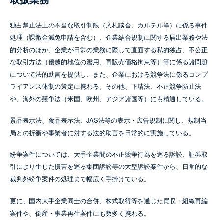
独占禁止法上の不当な取引制限（入札談合、カルテル等）に係る事件
処理（課徴金減免申請を含む）、企業結合規制に関する届出業務や法
的分析のほか、企業が日常の業務に際して直面する私的独占、不公正
な取引方法（優越的地位の濫用、再販売価格拘束等）等に係る諸問題
について法的助言を提供し、また、企業における競争法に係るコンプ
ライアンス体制の策定に携わる。その他、下請法、不正競争防止法
や、海外の競争法（米国、欧州、アジア諸国等）にも精通している。
景品表示法、食品表示法、JAS法等の表示・広告規制に関し、規制当
局との折衝や事業者に対する法的助言を日常的に実施している。
紛争案件については、大手企業間の不正競争行為を巡る訴訟、証券取
引により生じた損害を巡る集団訴訟等の大型訴訟案件から、日常的な
裁判外紛争案件の処理まで幅広く手掛けている。
更に、国内大手企業同士の合併、株式取得等を通じた買収・組織再編
案件や、倒産・事業再生案件にも数多く携わる。