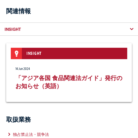
関連情報
INSIGHT
INSIGHT
SEMINAR
NEWSLETTER / CLIENT ALERT
ARTICLES
NEWS
14 Jun 2024
4 Jul 2016
30 Jul 2026
14 Jun 2022
3 Jun 2026
開催地：東京都
「アジア各国 食品関連法ガイド」発行の
オーストラリアにおける義務的企業結合
Cartels 2022: Trends and Developments
ベーカーマッケンジー、ジェイテクトの
開催者：経営調査研究会
お知らせ（英語）
届出の導入とその運用状況
in Japan
欧州自動車事業の譲渡案件に関して法的
ASEAN経済共同体発足を踏まえて 東南
アドバイスを提供
掲載紙（誌）
アジアで高まる競争法リスクと現地コン
Chambers and Partners
取扱業務：
独占禁止法・競争法
、
IPテック
、
コーポレート／M&A
プライアンス体制の強化策
29 Jun 2026
執筆者：
井上朗
、
長橋宏明
、
増本充香
欧州競争法M&Aガイドライン改正の動向
スピーカー：
長橋宏明
取扱業務
3 Dec 2025
12 Jun 2019
ベーカーマッケンジー、Global
食品表示の法的リスクとコンプライアン
30 Oct 2015
Competition Review 「Global Elite」ラ
独占禁止法・競争法
開催地：東京都