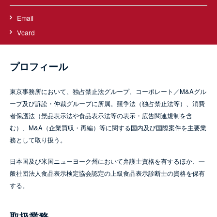
Email
Vcard
プロフィール
東京事務所において、独占禁止法グループ、コーポレート／M&Aグル
ープ及び訴訟・仲裁グループに所属。競争法（独占禁止法等）、消費
者保護法（景品表示法や食品表示法等の表示・広告関連規制を含
む）、M&A（企業買収・再編）等に関する国内及び国際案件を主要業
務として取り扱う。
日本国及び米国ニューヨーク州において弁護士資格を有するほか、一
般社団法人食品表示検定協会認定の上級食品表示診断士の資格を保有
する。
取扱業務