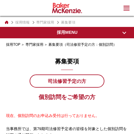
著書
採用情報
専門家採用
募集要項
採用MENU
採用TOP
専門家採用
募集要項（司法修習予定の方：個別訪問）
採用TOP
募集要項
東京事務所の紹介
私たちの想い
司法修習予定の方
代表パートナーから
個別訪問をご希望の方
オフィスについて
インクルージョン&ダイバーシティ
現在、個別訪問のお申込み受付は行っておりません。
専門家採用
当事務所では、第79期司法修習予定者の皆様を対象とした個別訪問を
教育制度・執務環境