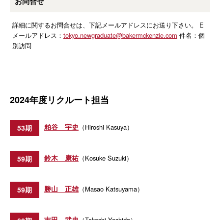
お問合せ
詳細に関するお問合せは、下記メールアドレスにお送り下さい。 E
メールアドレス：
tokyo.newgraduate@bakermckenzie.com
件名：個
別訪問
2024年度リクルート担当
粕谷 宇史
（Hiroshi Kasuya）
53期
鈴木 康祐
（Kosuke Suzuki）
59期
勝山 正雄
（Masao Katsuyama）
59期
吉田 武史
（Takeshi Yoshida）