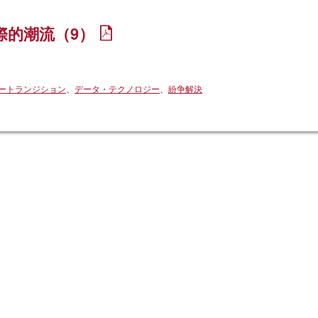
際的潮流（9）
ートランジション
、
データ・テクノロジー
、
紛争解決