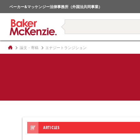
倒産・事業再生
ベーカー&マッケンジー法律事務所（外国法共同事業）
著書
論文・寄稿
エナジートランジション
ARTICLES