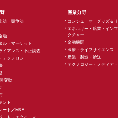
野
産業分野
止法・競争法
コンシューマーグッズ＆リ
エネルギー・鉱業・インフ
クチャー
金融
金融機関
タル・マーケット
医療・ライフサイエンス
ライアンス・不正調査
産業・製造・輸送
・テクノロジー
テクノロジー・メディア・
決
務
気候変動
ク
商
ァンド
レート／M&A
ベート・エクイティ