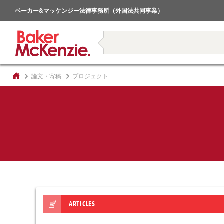
倒産・事業再生
ベーカー&マッケンジー法律事務所（外国法共同事業）
著書
論文・寄稿
プロジェクト
ARTICLES