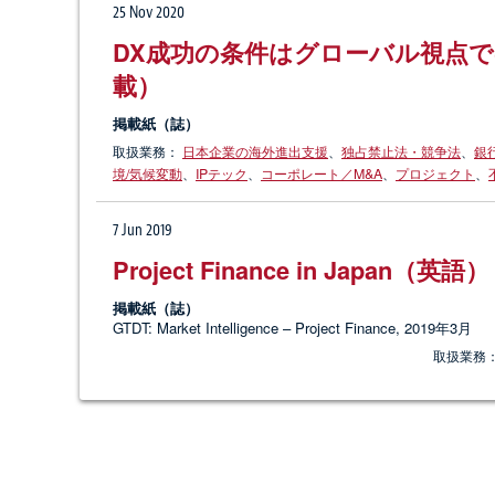
25 Nov 2020
DX成功の条件はグローバル視点
載）
掲載紙（誌）
取扱業務：
日本企業の海外進出支援
、
独占禁止法・競争法
、
銀
境/気候変動
、
IPテック
、
コーポレート／M&A
、
プロジェクト
、
7 Jun 2019
Project Finance in Japan（英語）
掲載紙（誌）
GTDT: Market Intelligence – Project Finance, 2019年3月
取扱業務