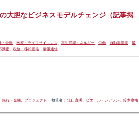
での大胆なビジネスモデルチェンジ（記事掲
行・金融
、
医療・ライフサイエンス
、
再生可能エネルギー
、
労働
、
自動車産業
、
環
不動産
、
税務・移転価格
、
情報通信
：
銀行・金融
、
プロジェクト
執筆者：
江口直明
、
ピエール・シアソン
、
鈴木康祐