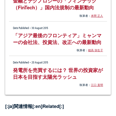
金融とテクノロジーの「フィンテック
（FinTech）」国内法規制の最新動向
執筆者：
本間 正人
Date Published – 30 August 2015
「アジア最後のフロンティア」ミャンマ
ーの会社法、投資法、改正への最新動向
執筆者：
穂高 弥生子
Date Published – 20 August 2015
発電所を売買するには？ 世界の投資家が
日本を目指す太陽光ラッシュ
執筆者：
江口 直明
[:ja]関連情報[:en]Related[:]