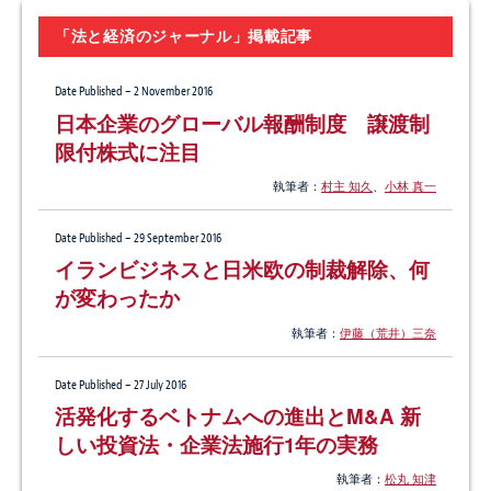
「法と経済のジャーナル」掲載記事
Date Published – 2 November 2016
日本企業のグローバル報酬制度 譲渡制
限付株式に注目
執筆者：
村主 知久
、
小林 真一
Date Published – 29 September 2016
イランビジネスと日米欧の制裁解除、何
が変わったか
執筆者：
伊藤（荒井）三奈
Date Published – 27 July 2016
活発化するベトナムへの進出とM&A 新
しい投資法・企業法施行1年の実務
執筆者：
松丸 知津