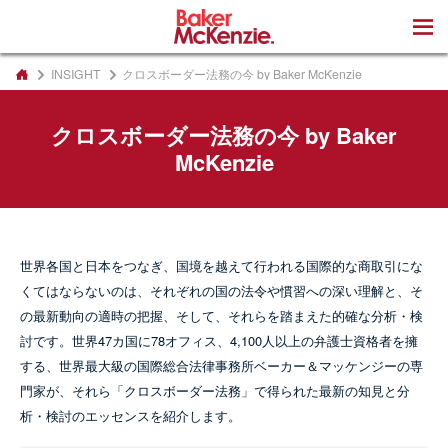
著書
INSIGHT
クロスボーダー法務の今 by Baker McKenzie
クロスボーダー法務の今 by Baker
McKenzie
世界各国と日本をつなぎ、国境を越えて行われる国際的な商取引にな
くてはならないのは、それぞれの国の法令や慣習への深い理解と、そ
の最新動向の適時の把握、そして、それらを踏まえた的確な分析・検
討です。世界47カ国に78オフィス、4,100人以上の弁護士資格者を擁
する、世界最大級の国際総合法律事務所ベーカー＆マッケンジーの専
門家が、それら「クロスボーダー法務」で得られた最新の知見と分
析・検討のエッセンスを紹介します。