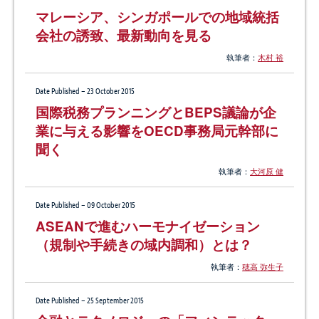
マレーシア、シンガポールでの地域統括
会社の誘致、最新動向を見る
執筆者：
木村 裕
Date Published – 23 October 2015
国際税務プランニングとBEPS議論が企
業に与える影響をOECD事務局元幹部に
聞く
執筆者：
大河原 健
Date Published – 09 October 2015
ASEANで進むハーモナイゼーション
（規制や手続きの域内調和）とは？
執筆者：
穂高 弥生子
Date Published – 25 September 2015