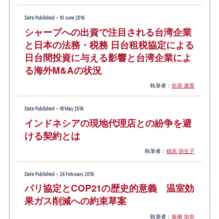
Date Published – 10 June 2016
シャープへの出資で注目される台湾企業
と日本の法務・税務 日台租税協定による
日台間投資に与える影響と台湾企業によ
る海外M&Aの状況
執筆者：
折原 康貴
Date Published – 18 May 2016
インドネシアの現地代理店との紛争を避
ける契約とは
執筆者：
穂高 弥生子
Date Published – 26 February 2016
パリ協定とCOP21の歴史的意義 温室効
果ガス削減への約束草案
執筆者：
板橋 加奈