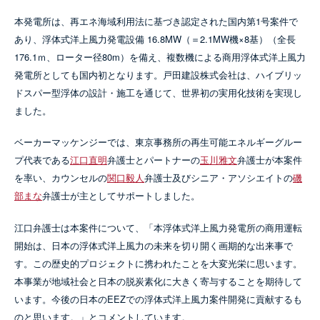
本発電所は、再エネ海域利用法に基づき認定された国内第1号案件で
あり、浮体式洋上風力発電設備 16.8MW（＝2.1MW機×8基）（全長
176.1ｍ、ローター径80m）を備え、複数機による商用浮体式洋上風力
発電所としても国内初となります。戸田建設株式会社は、ハイブリッ
ドスパー型浮体の設計・施工を通じて、世界初の実用化技術を実現し
ました。
ベーカーマッケンジーでは、東京事務所の再生可能エネルギーグルー
プ代表である
江口直明
弁護士とパートナーの
玉川雅文
弁護士が本案件
を率い、カウンセルの
関口毅人
弁護士及びシニア・アソシエイトの
磯
部まな
弁護士が主としてサポートしました。
江口弁護士は本案件について、「本浮体式洋上風力発電所の商用運転
開始は、日本の浮体式洋上風力の未来を切り開く画期的な出来事で
す。この歴史的プロジェクトに携われたことを大変光栄に思います。
本事業が地域社会と日本の脱炭素化に大きく寄与することを期待して
います。今後の日本のEEZでの浮体式洋上風力案件開発に貢献するも
のと思います。」とコメントしています。