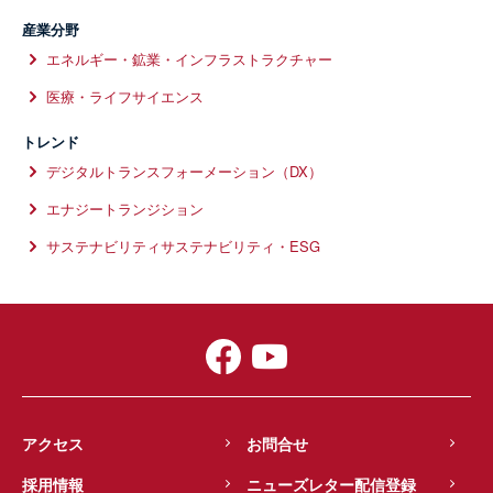
22 Nov 2016
産業分野
開催地：宮城
開催者：宮城県
エネルギー・鉱業・インフラストラクチャー
土壌汚染と不動産取引
医療・ライフサイエンス
取扱業務：
環境/気候変動
スピーカー：
トレンド
デジタルトランスフォーメーション（DX）
21 Oct 2016
エナジートランジション
開催地：東京
開催者：土壌環境センター、日刊工業新聞社
サステナビリティサステナビリティ・ESG
2016土壌・地下水環境展 土地取引にお
ける土壌汚染紛争の実務 ‐裁判例と土壌
汚染対策法改正の最新動向を踏まえて
取扱業務：
環境/気候変動
スピーカー：
板橋加奈
3 Oct 2014
アクセス
お問合せ
開催地：東京
開催者：日本ナレッジセンター
採用情報
ニューズレター配信登録