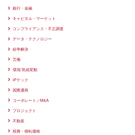
取扱業務：
再生可能エネルギー
、
環境/気候変動
、
プロジェクト
銀行・金融
スピーカー：
江口直明
キャピタル・マーケット
22 Nov 2017
開催地：鹿児島
コンプライアンス・不正調査
開催者：鹿児島市環境保全課
データ・テクノロジー
土壌汚染に関する リスクコミュニケーシ
紛争解決
ョン ～土壌汚染対策法と不動産取引を中
心に～
労働
取扱業務：
環境/気候変動
、
不動産
環境/気候変動
スピーカー：
IPテック
2 Nov 2017
国際通商
開催地：東京都
開催者：特別区職員研修所
コーポレート／M&A
不動産市場における土壌汚染対策
プロジェクト
取扱業務：
環境/気候変動
、
不動産
不動産
スピーカー：
税務・移転価格