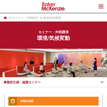
著書
セミナー・外部講演
環境/気候変動
セミナー・外部講演
環境/気候変動
事務所主催・協賛セミナー
SEMINAR
THIRD PARTY SEMINAR INVOLVEMENT