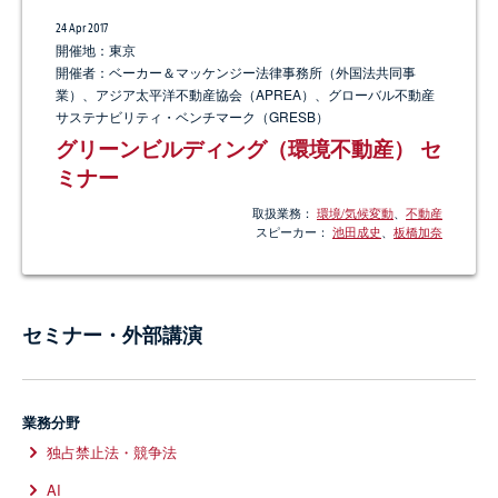
24 Apr 2017
25 Jan 2024
開催地：東京
開催地：LIVE配信
開催者：ベーカー＆マッケンジー法律事務所（外国法共同事
開催者：金融ファクシミリ新聞社
業）、アジア太平洋不動産協会（APREA）、グローバル不動産
蓄電池ビジネスの法務 ～ビジネスモデ
サステナビリティ・ベンチマーク（GRESB）
ル・長期脱炭素電源オークションの活用
グリーンビルディング（環境不動産） セ
可能性・プロジェクトファイナンス組成
ミナー
上の課題～
取扱業務：
環境/気候変動
、
不動産
取扱業務：
サステナビリティサステナビリティ・ESG
、
再生可能エネ
スピーカー：
池田成史
、
板橋加奈
ルギー
、
環境/気候変動
、
プロジェクト
スピーカー：
関口毅人
21 Feb 2022
セミナー・外部講演
開催地：グリンヒルビル セミナールーム（東京都中央区茅場
町1-10-8）またはオンライン
開催者：金融財務研究会
再生可能エネルギーのプロジェクトファ
業務分野
イナンス、M&Aファイナンス（太陽光、
独占禁止法・競争法
風力、バイオマス、地熱発電所）
AI