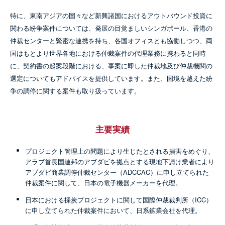
特に、東南アジアの国々など新興諸国におけるアウトバウンド投資に
関わる紛争案件については、発展の目覚ましいシンガポール、香港の
仲裁センターと緊密な連携を持ち、各国オフィスとも協働しつつ、両
国はもとより世界各地における仲裁案件の代理業務に携わると同時
に、契約書の起案段階における、事案に即した仲裁地及び仲裁機関の
選定についてもアドバイスを提供しています。また、国境を越えた紛
争の調停に関する案件も取り扱っています。
主要実績
プロジェクト管理上の問題により生じたとされる損害をめぐり、
アラブ首長国連邦のアブダビを拠点とする現地下請け業者により
アブダビ商業調停仲裁センター（ADCCAC）に申し立てられた
仲裁案件に関して、日本の電子機器メーカーを代理。
日本における採炭プロジェクトに関して国際仲裁裁判所（ICC）
に申し立てられた仲裁案件において、日系鉱業会社を代理。