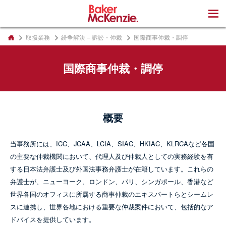
著書
取扱業務
紛争解決 – 訴訟・仲裁
国際商事仲裁・調停
国際商事仲裁・調停
概要
当事務所には、ICC、JCAA、LCIA、SIAC、HKIAC、KLRCAなど各国
の主要な仲裁機関において、代理人及び仲裁人としての実務経験を有
する日本法弁護士及び外国法事務弁護士が在籍しています。これらの
弁護士が、ニューヨーク、ロンドン、パリ、シンガポール、香港など
世界各国のオフィスに所属する商事仲裁のエキスパートらとシームレ
スに連携し、世界各地における重要な仲裁案件において、包括的なア
ドバイスを提供しています。