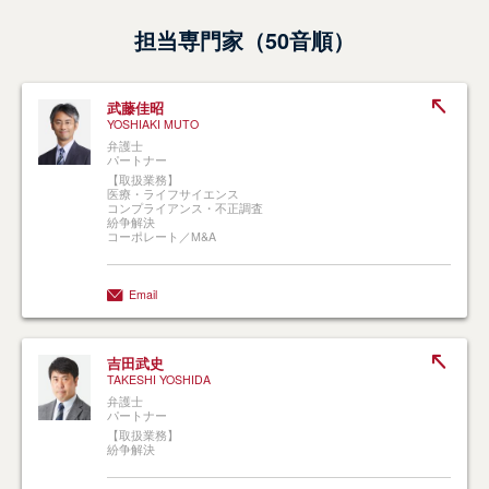
担当専門家（50音順）
武藤佳昭
YOSHIAKI MUTO
弁護士
パートナー
【取扱業務】
医療・ライフサイエンス
コンプライアンス・不正調査
紛争解決
コーポレート／M&A
Email
吉田武史
TAKESHI YOSHIDA
弁護士
パートナー
【取扱業務】
紛争解決