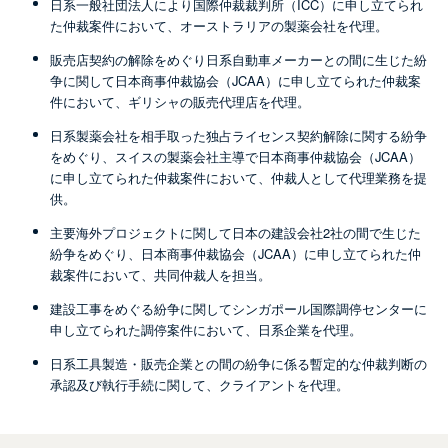
日系一般社団法人により国際仲裁裁判所（ICC）に申し立てられ
た仲裁案件において、オーストラリアの製薬会社を代理。
販売店契約の解除をめぐり日系自動車メーカーとの間に生じた紛
争に関して日本商事仲裁協会（JCAA）に申し立てられた仲裁案
件において、ギリシャの販売代理店を代理。
日系製薬会社を相手取った独占ライセンス契約解除に関する紛争
をめぐり、スイスの製薬会社主導で日本商事仲裁協会（JCAA）
に申し立てられた仲裁案件において、仲裁人として代理業務を提
供。
主要海外プロジェクトに関して日本の建設会社2社の間で生じた
紛争をめぐり、日本商事仲裁協会（JCAA）に申し立てられた仲
裁案件において、共同仲裁人を担当。
建設工事をめぐる紛争に関してシンガポール国際調停センターに
申し立てられた調停案件において、日系企業を代理。
日系工具製造・販売企業との間の紛争に係る暫定的な仲裁判断の
承認及び執行手続に関して、クライアントを代理。