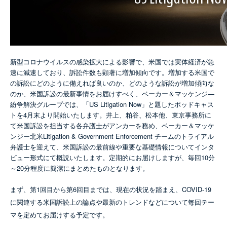
新型コロナウイルスの感染拡大による影響で、米国では実体経済が急
速に減速しており、訴訟件数も顕著に増加傾向です。増加する米国で
の訴訟にどのように備えれば良いのか、どのような訴訟が増加傾向な
のか、米国訴訟の最新事情をお届けすべく、ベーカー＆マッケンジ―
紛争解決グループでは、「US Litigation Now」と題したポッドキャス
トを4月末より開始いたします。井上、粕谷、松本他、東京事務所に
て米国訴訟を担当する各弁護士がアンカーを務め、ベーカー＆マッケ
ンジー北米Litigation & Government Enforcement チームのトライアル
弁護士を迎えて、米国訴訟の最前線や重要な基礎情報についてインタ
ビュー形式にて概説いたします。定期的にお届けしますが、毎回10分
～20分程度に簡潔にまとめたものとなります。
まず、第1回目から第6回目までは、現在の状況を踏まえ、COVID-19
に関連する米国訴訟上の論点や最新のトレンドなどについて毎回テー
マを定めてお届けする予定です。