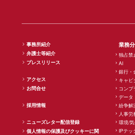
事務所紹介
業務分
弁護士等紹介
独占禁
プレスリリース
AI
銀行・
アクセス
キャピ
お問合せ
コンプ
データ
採用情報
紛争解
人事労
ニューズレター配信登録
環境/
IPテッ
個人情報の保護及びクッキーに関