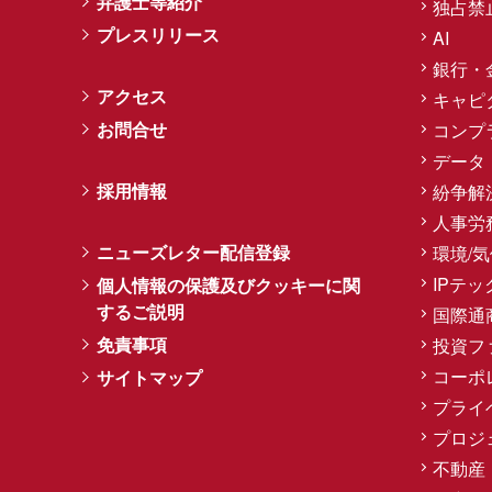
弁護士等紹介
独占禁
プレスリリース
AI
銀行・
アクセス
キャピ
お問合せ
コンプ
データ
採用情報
紛争解
人事労
ニューズレター配信登録
環境/
IPテッ
個人情報の保護及びクッキーに関
するご説明
国際通
免責事項
投資フ
コーポ
サイトマップ
プライ
プロジ
不動産