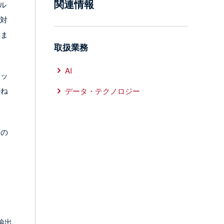
関連情報
ル
に対
いま
取扱業務
AI
ミッ
かね
データ・テクノロジー
下の
輸出