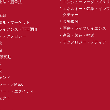
止法・競争法
コンシューマーグッズ＆リ
エネルギー・鉱業・インフ
クチャー
金融
金融機関
タル・マーケット
医療・ライフサイエンス
ライアンス・不正調査
産業・製造・輸送
・テクノロジー
テクノロジー・メディア・
決
務
気候変動
ク
商
ァンド
レート／M&A
ベート・エクイティ
ェクト