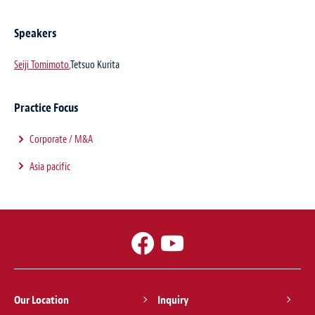
Speakers
Seiji Tomimoto
,Tetsuo Kurita
Practice Focus
Corporate / M&A
Asia pacific
Our Location
Inquiry