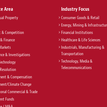
ce Area
Industry Focus
tual Property
Consumer Goods & Retail
Energy, Mining & Infrastructu
t & Competition
Financial Institutions
 & Finance
Healthcare & Life Sciences
Markets
Industrials, Manufacturing &
Transportation
ce & Investigations
Technology, Media &
Technology
Telecommunications
Resolution
ent & Compensation
ment/Climate Change
ional Commercial & Trade
ent Funds
te / M&A