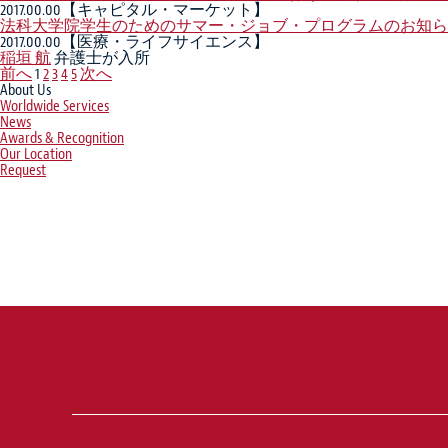
2017.00.00
【キャピタル・マーケット】
法科大学院学生のためのサマー・ジョブ・プログラムのお知ら
2017.00.00
【医療・ライフサイエンス】
稲垣 航
弁護士が入所
前へ
1
2
3
4
5
次へ
About Us
Worldwide Services
News
Awards & Recognition
Our Location
Request