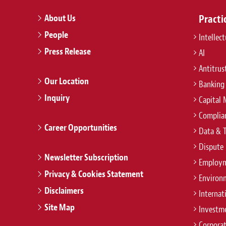
About Us
Practi
People
Intellec
Press Release
AI
Antitrus
Our Location
Banking
Inquiry
Capital 
Complian
Career Opportunities
Data & 
Dispute 
Newsletter Subscription
Employm
Privacy & Cookies Statement
Environ
Disclaimers
Internat
Site Map
Investm
Corpora