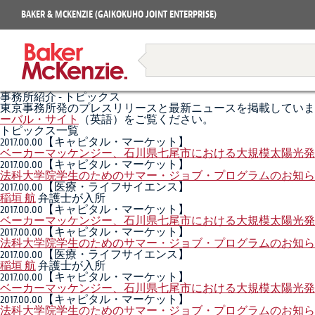
Projects
BAKER & MCKENZIE (GAIKOKUHO JOINT ENTERPRISE)
Books
Restructuring & Insolvency
事務所紹介 - トピックス
東京事務所発のプレスリリースと最新ニュースを掲載していま
ーバル・サイト
（英語）をご覧ください。
トピックス一覧
2017.00.00
【キャピタル・マーケット】
ベーカーマッケンジー、石川県七尾市における大規模太陽光発
2017.00.00
【キャピタル・マーケット】
法科大学院学生のためのサマー・ジョブ・プログラムのお知ら
2017.00.00
【医療・ライフサイエンス】
稲垣 航
弁護士が入所
2017.00.00
【キャピタル・マーケット】
ベーカーマッケンジー、石川県七尾市における大規模太陽光発
2017.00.00
【キャピタル・マーケット】
法科大学院学生のためのサマー・ジョブ・プログラムのお知ら
2017.00.00
【医療・ライフサイエンス】
稲垣 航
弁護士が入所
2017.00.00
【キャピタル・マーケット】
ベーカーマッケンジー、石川県七尾市における大規模太陽光発
2017.00.00
【キャピタル・マーケット】
法科大学院学生のためのサマー・ジョブ・プログラムのお知ら