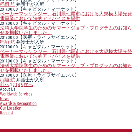
稲垣 航
弁護士が入所
2017.00.00
【キャピタル・マーケット】
ベーカーマッケンジー、石川県七尾市における大規模太陽光発
電事業において法的アドバイスを提供
2017.00.00
【キャピタル・マーケット】
法科大学院学生のためのサマー・ジョブ・プログラムのお知ら
せを掲載いたしました。
2017.00.00
【医療・ライフサイエンス】
稲垣 航
弁護士が入所
2017.00.00
【キャピタル・マーケット】
ベーカーマッケンジー、石川県七尾市における大規模太陽光発
電事業において法的アドバイスを提供
2017.00.00
【キャピタル・マーケット】
法科大学院学生のためのサマー・ジョブ・プログラムのお知ら
せを掲載いたしました。
2017.00.00
【医療・ライフサイエンス】
稲垣 航
弁護士が入所
前へ
1
2
3
4
5
次へ
About Us
Worldwide Services
News
Awards & Recognition
Our Location
Request