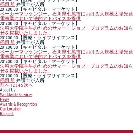
稲垣 航
弁護士が入所
2017.00.00
【キャピタル・マーケット】
ベーカーマッケンジー、石川県七尾市における大規模太陽光発
電事業において法的アドバイスを提供
2017.00.00
【キャピタル・マーケット】
法科大学院学生のためのサマー・ジョブ・プログラムのお知ら
せを掲載いたしました。
2017.00.00
【医療・ライフサイエンス】
稲垣 航
弁護士が入所
2017.00.00
【キャピタル・マーケット】
ベーカーマッケンジー、石川県七尾市における大規模太陽光発
電事業において法的アドバイスを提供
2017.00.00
【キャピタル・マーケット】
法科大学院学生のためのサマー・ジョブ・プログラムのお知ら
せを掲載いたしました。
2017.00.00
【医療・ライフサイエンス】
稲垣 航
弁護士が入所
前へ
1
2
3
4
5
次へ
About Us
Worldwide Services
News
Awards & Recognition
Our Location
Request