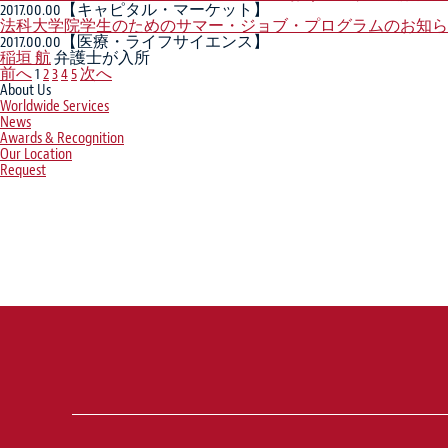
2017.00.00
【キャピタル・マーケット】
法科大学院学生のためのサマー・ジョブ・プログラムのお知ら
2017.00.00
【医療・ライフサイエンス】
稲垣 航
弁護士が入所
前へ
1
2
3
4
5
次へ
About Us
Worldwide Services
News
Awards & Recognition
Our Location
Request