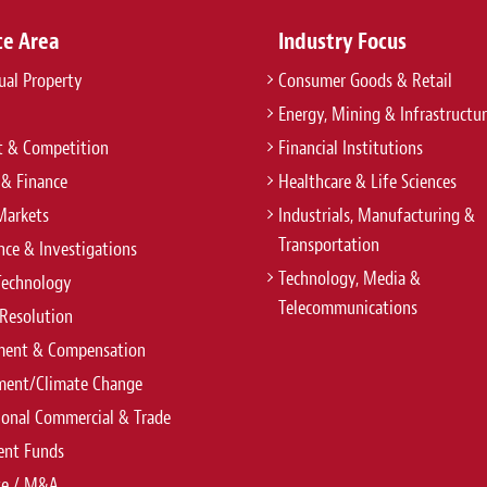
ce Area
Industry Focus
tual Property
Consumer Goods & Retail
Energy, Mining & Infrastructu
t & Competition
Financial Institutions
 & Finance
Healthcare & Life Sciences
Markets
Industrials, Manufacturing &
Transportation
ce & Investigations
Technology, Media &
Technology
Telecommunications
Resolution
ent & Compensation
ment/Climate Change
ional Commercial & Trade
ent Funds
te / M&A