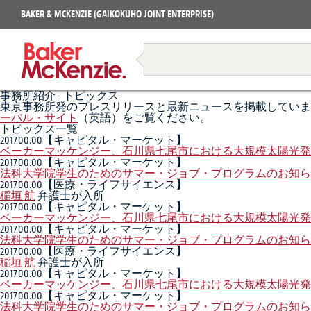
Projects
BAKER & MCKENZIE (GAIKOKUHO JOINT ENTERPRISE)
Books
Restructuring & Insolvency
事務所紹介 - トピックス
東京事務所発のプレスリリースと最新ニュースを掲載していま
ーバル・サイト
（英語）をご覧ください。
トピックス一覧
2017.00.00
【キャピタル・マーケット】
ベーカーマッケンジー、石川県七尾市における大規模太陽光発
2017.00.00
【キャピタル・マーケット】
法科大学院学生のためのサマー・ジョブ・プログラムのお知ら
2017.00.00
【医療・ライフサイエンス】
稲垣 航
弁護士が入所
2017.00.00
【キャピタル・マーケット】
ベーカーマッケンジー、石川県七尾市における大規模太陽光発
2017.00.00
【キャピタル・マーケット】
法科大学院学生のためのサマー・ジョブ・プログラムのお知ら
2017.00.00
【医療・ライフサイエンス】
稲垣 航
弁護士が入所
2017.00.00
【キャピタル・マーケット】
ベーカーマッケンジー、石川県七尾市における大規模太陽光発
2017.00.00
【キャピタル・マーケット】
法科大学院学生のためのサマー・ジョブ・プログラムのお知ら