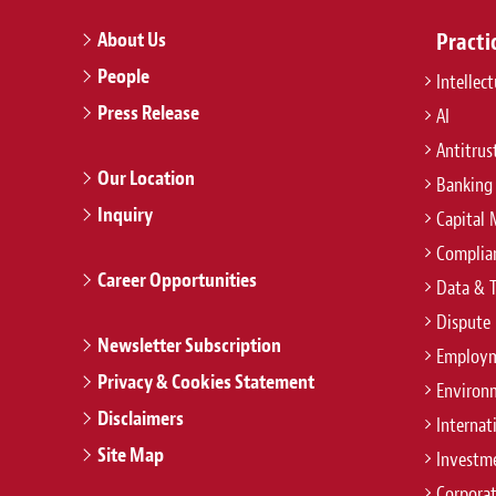
About Us
Practi
People
Intellec
Press Release
AI
Antitrus
Our Location
Banking
Inquiry
Capital 
Complian
Career Opportunities
Data & 
Dispute 
Newsletter Subscription
Employm
Privacy & Cookies Statement
Environ
Disclaimers
Internat
Site Map
Investm
Corpora