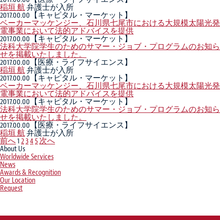
稲垣 航
弁護士が入所
2017.00.00
【キャピタル・マーケット】
ベーカーマッケンジー、石川県七尾市における大規模太陽光発
電事業において法的アドバイスを提供
2017.00.00
【キャピタル・マーケット】
法科大学院学生のためのサマー・ジョブ・プログラムのお知ら
せを掲載いたしました。
2017.00.00
【医療・ライフサイエンス】
稲垣 航
弁護士が入所
2017.00.00
【キャピタル・マーケット】
ベーカーマッケンジー、石川県七尾市における大規模太陽光発
電事業において法的アドバイスを提供
2017.00.00
【キャピタル・マーケット】
法科大学院学生のためのサマー・ジョブ・プログラムのお知ら
せを掲載いたしました。
2017.00.00
【医療・ライフサイエンス】
稲垣 航
弁護士が入所
前へ
1
2
3
4
5
次へ
About Us
Worldwide Services
News
Awards & Recognition
Our Location
Request