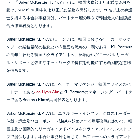
下、「Baker McKenzie KLP JV」）は、韓国法務部より正式な認可を
受け、2023年10月中旬より正式に業務を開始します。20名以上の弁護
士を擁する本合弁事務所は、パートナー層の厚さで韓国最大の国際総
合法律事務所となります。
Baker McKenzie KLP JVのローンチは、韓国におけるベーカーマッケ
ンジーの業務基盤の強化という重要な戦略の一環であり、KL Partners
の長年にわたる韓国のクライアントへ、比類ないグローバル リーガ
ル・サポートと強固なネットワークの提供を可能にする画期的な意味
を持ちます。
Baker McKenzie KLP JVは、ベーカーマッケンジー韓国オフィスのパ
ートナーである
Jae-Hyon Ahn
とKL Partnersのマネージング・パートナ
ーであるBeomsu Kimが共同代表となります。
Baker McKenzie KLP JVは、エネルギー・インフラ、クロスボーダー
仲裁・訴訟及びコーポレートM&Aを始めとする重要業務において、韓
国法及び国際的なリーガル・アドバイスをクライアントへワンストッ
プで提供します。本合弁事務所を通じて、当ファームのクライアント