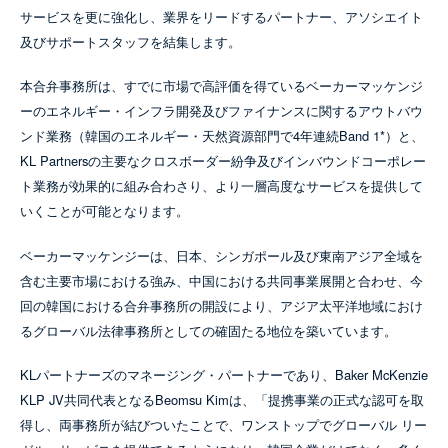
サービスを更に強化し、業界をリードするパートナー、アソシエイト
及びサポートスタッフを結集します。
本合弁事務所は、すでに市場で高評価を得ているベーカーマッケンジ
ーのエネルギー・インフラ開発及びファイナンスに関するアウトバウ
ンド業務（韓国のエネルギー・天然資源部門で4年連続Band 1*）と、
KL Partnersの主要なクロスボーダー紛争及びインバウンドコーポレー
ト業務が効果的に組み合わさり、より一層高度なサービスを提供して
いくことが可能となります。
ベーカーマッケンジーは、日本、シンガポール及び東南アジア全域を
含む主要市場における強み、中国における共同事業展開と合わせ、今
回の韓国における合弁事務所の開設により、アジア太平洋地域におけ
るグローバル法律事務所としての確固たる地位を築いています。
KLパートナーズのマネージング・パートナーであり、Baker McKenzie
KLP JV共同代表となるBeomsu Kimは、「提携事業の正式な認可を取
得し、両事務所が結びついたことで、ワンストップでグローバル リー