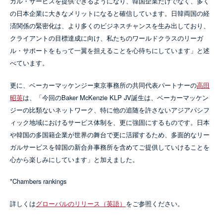
ガル・サービスを提供できるようになり、韓国企業だけでなく、多く
の日本企業に大きなメリットになると確信しています。日韓両国の経
済関係の緊密化は、より多くのビジネスチャンスを生み出しており、
クライアントの目標達成に向け、私たちのワールドクラスのリーガ
ル・サポートをもって一翼を担えることを心待ちにしています」と述
べています。
更に、ベーカーマッケンジー東京事務所の共同代表パートナーの
高田
昭英
は、「今回のBaker McKenzie KLP JV誕生は、ベーカーマッケン
ジーの比類ないネットワーク、特に他の追随を許さないアジアパシフ
ィック地域におけるサービス体制を、更に強固にするものです。日本
や韓国の多国籍企業が世界の舞台で更に活躍するため、多面的なリー
ガルサービスを韓国の新合弁事務所を含めてご提供していけることを
心から楽しみにしています」と加えました。
*Chambers rankings
詳しくは
グローバルのリリース（英語）
をご参照ください。