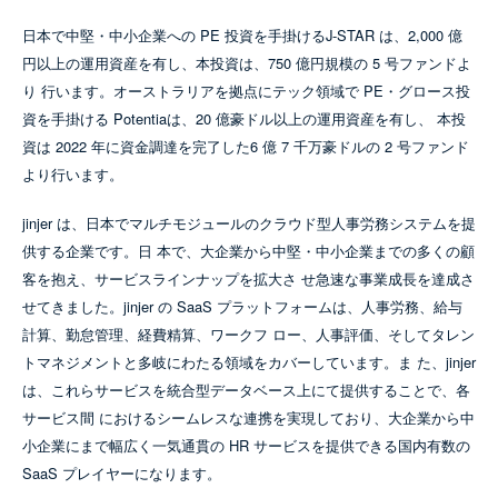
日本で中堅・中小企業への PE 投資を手掛けるJ-STAR は、2,000 億
円以上の運用資産を有し、本投資は、750 億円規模の 5 号ファンドよ
り 行います。オーストラリアを拠点にテック領域で PE・グロース投
資を手掛ける Potentiaは、20 億豪ドル以上の運用資産を有し、 本投
資は 2022 年に資金調達を完了した6 億 7 千万豪ドルの 2 号ファンド
より行います。
jinjer は、日本でマルチモジュールのクラウド型人事労務システムを提
供する企業です。日 本で、大企業から中堅・中小企業までの多くの顧
客を抱え、サービスラインナップを拡大さ せ急速な事業成長を達成さ
せてきました。jinjer の SaaS プラットフォームは、人事労務、給与
計算、勤怠管理、経費精算、ワークフ ロー、人事評価、そしてタレン
トマネジメントと多岐にわたる領域をカバーしています。ま た、jinjer
は、これらサービスを統合型データベース上にて提供することで、各
サービス間 におけるシームレスな連携を実現しており、大企業から中
小企業にまで幅広く一気通貫の HR サービスを提供できる国内有数の
SaaS プレイヤーになります。