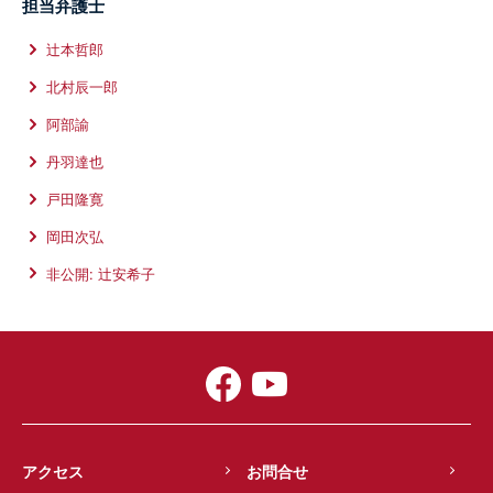
担当弁護士
辻本哲郎
北村辰一郎
阿部諭
丹羽達也
戸田隆寛
岡田次弘
非公開: 辻安希子
アクセス
お問合せ