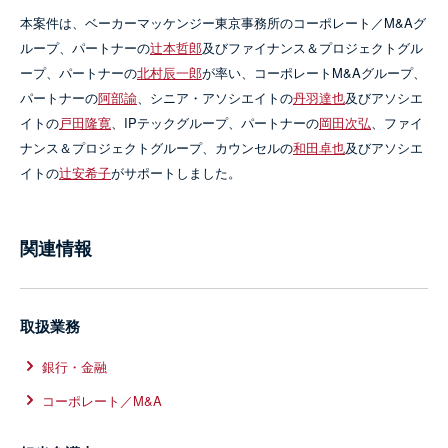
本案件は、ベーカーマッケンジー東京事務所のコーポレート／M&Aグ
ループ、パートナーの
辻本哲郎
及びファイナンス＆プロジェクトグル
ープ、パートナーの
北村辰一郎
が率い、コーポレートM&Aグループ、
パートナーの
阿部諭
、シニア・アソシエイトの
丹羽達也
及びアソシエ
イトの
戸田隆寛
、IPテックグループ、パートナーの
岡田次弘
、ファイ
ナンス＆プロジェクトグループ、カウンセルの
和田卓也
及びアソシエ
イトの
辻安希子
がサポートしました。
関連情報
取扱業務
銀行・金融
コーポレート／M&A