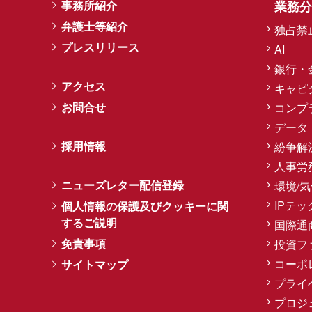
事務所紹介
業務分
弁護士等紹介
独占禁
プレスリリース
AI
銀行・
アクセス
キャピ
お問合せ
コンプ
データ
採用情報
紛争解
人事労
ニューズレター配信登録
環境/
IPテッ
個人情報の保護及びクッキーに関
するご説明
国際通
免責事項
投資フ
コーポ
サイトマップ
プライ
プロジ