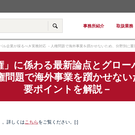
税務・移転価格
事務所紹介
取扱業務
サイト内検索
バル企業が採るべき実務対応 －人権問題で海外事業を躓かせないため、分野別に重
権」に係わる最新論点とグロー
人権問題で海外事業を躓かせない
要ポイントを解説－
料）。詳しくは
こちら
をご覧ください。[:]