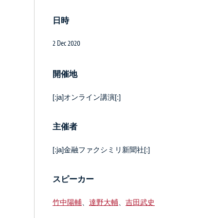
日時
2 Dec 2020
開催地
[:ja]オンライン講演[:]
主催者
[:ja]金融ファクシミリ新聞社[:]
スピーカー
竹中陽輔
、
達野大輔
、
吉田武史