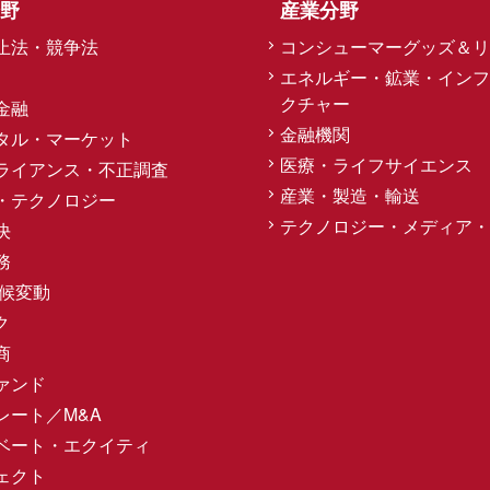
野
産業分野
止法・競争法
コンシューマーグッズ＆リ
エネルギー・鉱業・インフ
クチャー
金融
金融機関
タル・マーケット
医療・ライフサイエンス
ライアンス・不正調査
産業・製造・輸送
・テクノロジー
テクノロジー・メディア・
決
務
気候変動
ク
商
ァンド
レート／M&A
ベート・エクイティ
ェクト