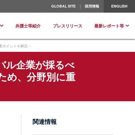
北米／ラテンアメリカ
GLOBAL SITE
採用情報
ENGLISH
ヨーロッパ
弁護士等紹介
プレスリリース
最新レポート等
要ポイントを解説－
バル企業が採るべ
ため、分野別に重
関連情報