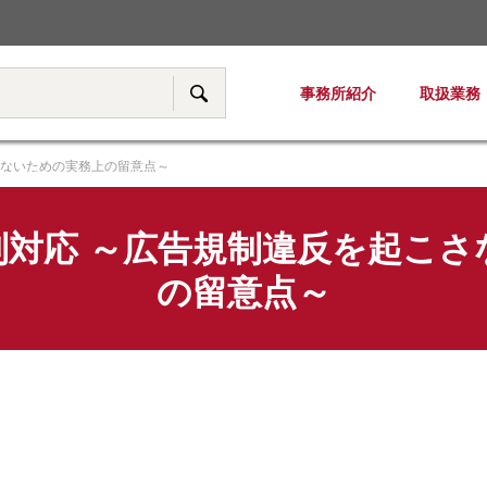
税務・移転価格
事務所紹介
取扱業務
サイト内検索
さないための実務上の留意点～
制対応 ～広告規制違反を起こさ
の留意点～