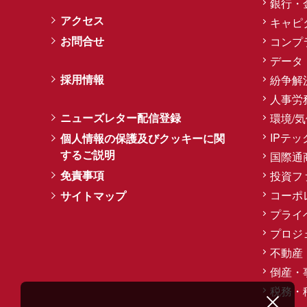
銀行・
アクセス
キャピ
お問合せ
コンプ
データ
採用情報
紛争解
人事労
ニューズレター配信登録
環境/
IPテッ
個人情報の保護及びクッキーに関
するご説明
国際通
免責事項
投資フ
コーポ
サイトマップ
プライ
プロジ
不動産
倒産・
税務・