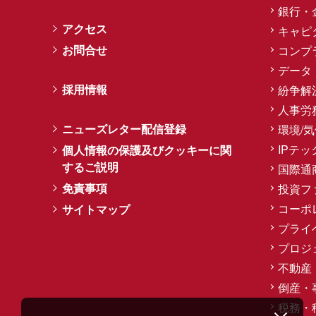
銀行・
アクセス
キャピ
お問合せ
コンプ
データ
採用情報
紛争解
人事労
ニューズレター配信登録
環境/
IPテッ
個人情報の保護及びクッキーに関
するご説明
国際通
免責事項
投資フ
コーポ
サイトマップ
プライ
プロジ
不動産
倒産・
税務・