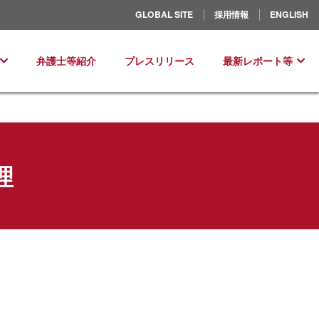
北米／ラテンアメリカ
GLOBAL SITE
採用情報
ENGLISH
ヨーロッパ
弁護士等紹介
プレスリリース
最新レポート等
理