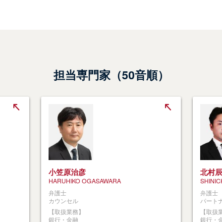
担当専門家（50音順）
小笠原治彦
北村
HARUHIKO OGASAWARA
SHINIC
弁護士
弁護士
カウンセル
パート
【取扱業務】
【取扱
銀行・金融
銀行・