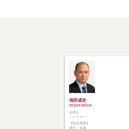
池田成史
SEISHI IKEDA
弁護士
パートナー
【取扱業務】
銀行・金融