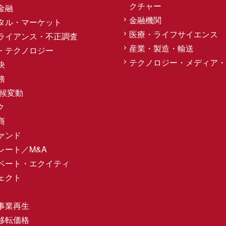
クチャー
金融
金融機関
タル・マーケット
医療・ライフサイエンス
ライアンス・不正調査
産業・製造・輸送
・テクノロジー
テクノロジー・メディア・
決
務
気候変動
ク
商
ァンド
レート／M&A
ベート・エクイティ
ェクト
事業再生
移転価格