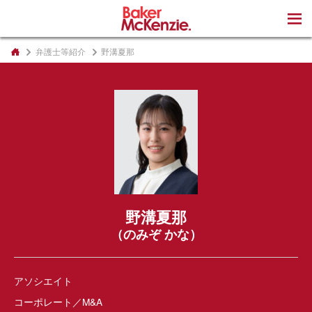
著書
弁護士等紹介
野溝夏那
野溝夏那
（のみぞ かな）
アソシエイト
コーポレート／M&A