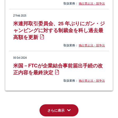
取扱業務：
独占禁止法・競争法
27 Feb 2025
米連邦取引委員会、25 年ぶりにガン・ジ
ャンピングに対する制裁金を科し過去最
高額を更新
取扱業務：
独占禁止法・競争法
30 Oct 2024
米国－FTCが企業結合事前届出手続の改
正内容を最終決定
取扱業務：
独占禁止法・競争法
さらに表示