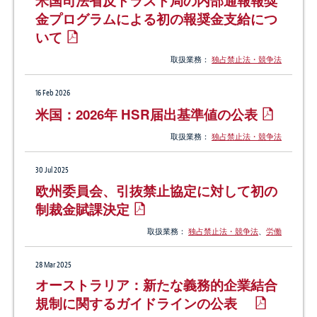
米国司法省反トラスト局の内部通報報奨
金プログラムによる初の報奨金支給につ
いて
取扱業務：
独占禁止法・競争法
16 Feb 2026
米国：2026年 HSR届出基準値の公表
取扱業務：
独占禁止法・競争法
30 Jul 2025
欧州委員会、引抜禁止協定に対して初の
制裁金賦課決定
取扱業務：
独占禁止法・競争法
、
労働
28 Mar 2025
オーストラリア：新たな義務的企業結合
規制に関するガイドラインの公表