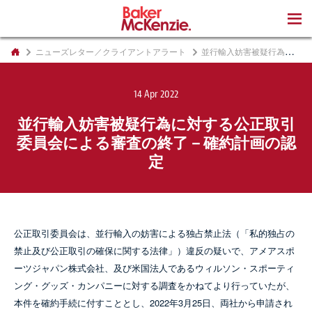
著書
ニューズレター／クライアントアラート
並行輸入妨害被疑行為に対する公正取引委員会による審査の終了－確約計画の認定
14 Apr 2022
並行輸入妨害被疑行為に対する公正取引
委員会による審査の終了－確約計画の認
定
公正取引委員会は、並行輸入の妨害による独占禁止法（「私的独占の
禁止及び公正取引の確保に関する法律」）違反の疑いで、アメアスポ
ーツジャパン株式会社、及び米国法人であるウィルソン・スポーティ
ング・グッズ・カンパニーに対する調査をかねてより行っていたが、
本件を確約手続に付すこととし、2022年3月25日、両社から申請され