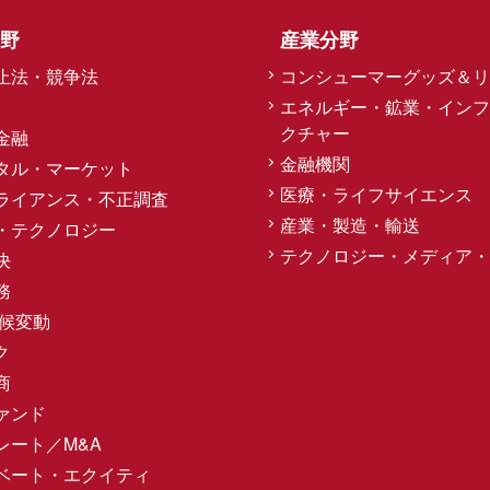
野
産業分野
止法・競争法
コンシューマーグッズ＆リ
エネルギー・鉱業・インフ
クチャー
金融
金融機関
タル・マーケット
医療・ライフサイエンス
ライアンス・不正調査
産業・製造・輸送
・テクノロジー
テクノロジー・メディア・
決
務
気候変動
ク
商
ァンド
レート／M&A
ベート・エクイティ