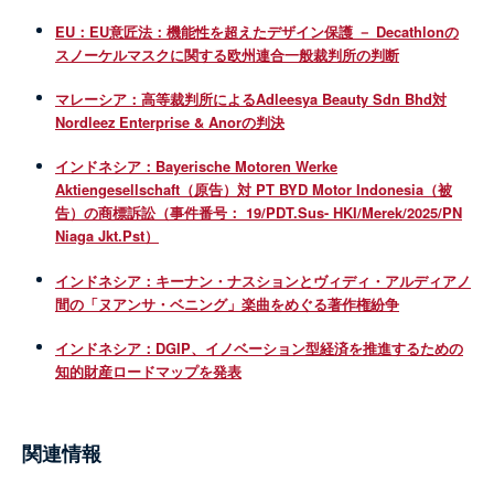
EU：EU意匠法：機能性を超えたデザイン保護 － Decathlonの
スノーケルマスクに関する欧州連合一般裁判所の判断
マレーシア：高等裁判所によるAdleesya Beauty Sdn Bhd対
Nordleez Enterprise & Anorの判決
インドネシア：Bayerische Motoren Werke
Aktiengesellschaft（原告）対 PT BYD Motor Indonesia（被
告）の商標訴訟（事件番号： 19/PDT.Sus- HKI/Merek/2025/PN
Niaga Jkt.Pst）
インドネシア：キーナン・ナスションとヴィディ・アルディアノ
間の「ヌアンサ・ベニング」楽曲をめぐる著作権紛争
インドネシア：DGIP、イノベーション型経済を推進するための
知的財産ロードマップを発表
関連情報