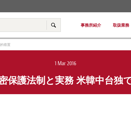
税務・移転価格
事務所紹介
取扱業務
サイト内検索
法的措置
1 Mar 2016
密保護法制と実務 米韓中台独