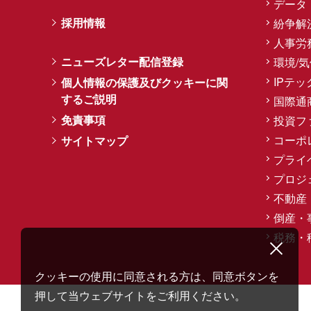
データ
採用情報
紛争解
人事労
ニューズレター配信登録
環境/
IPテッ
個人情報の保護及びクッキーに関
するご説明
国際通
免責事項
投資フ
コーポ
サイトマップ
プライ
プロジ
不動産
倒産・
税務・
クッキーの使用に同意される方は、同意ボタンを
押して当ウェブサイトをご利用ください。