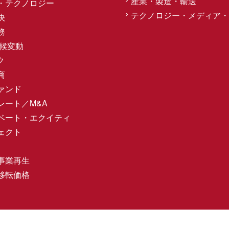
産業・製造・輸送
・テクノロジー
テクノロジー・メディア・
決
務
気候変動
ク
商
ァンド
レート／M&A
ベート・エクイティ
ェクト
事業再生
移転価格