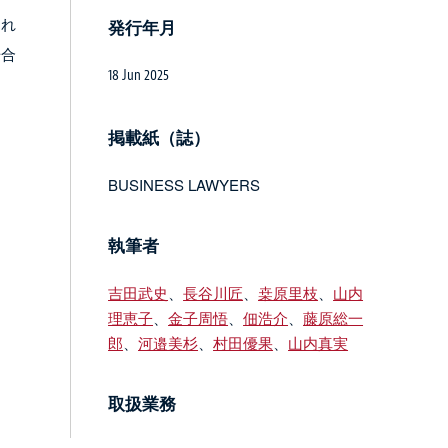
され
発行年月
場合
18 Jun 2025
掲載紙（誌）
BUSINESS LAWYERS
執筆者
吉田武史
、
長谷川匠
、
桒原里枝
、
山内
理恵子
、
金子周悟
、
佃浩介
、
藤原総一
郎
、
河邉美杉
、
村田優果
、
山内真実
取扱業務