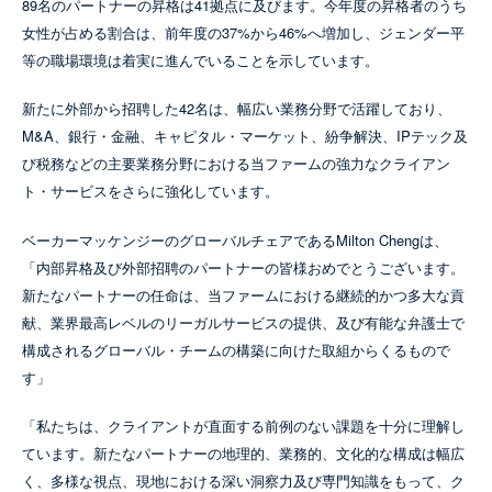
89名のパートナーの昇格は41拠点に及びます。今年度の昇格者のうち
女性が占める割合は、前年度の37%から46%へ増加し、ジェンダー平
等の職場環境は着実に進んでいることを示しています。
新たに外部から招聘した42名は、幅広い業務分野で活躍しており、
M&A、銀行・金融、キャピタル・マーケット、紛争解決、IPテック及
び税務などの主要業務分野における当ファームの強力なクライアン
ト・サービスをさらに強化しています。
ベーカーマッケンジーのグローバルチェアであるMilton Chengは、
「内部昇格及び外部招聘のパートナーの皆様おめでとうございます。
新たなパートナーの任命は、当ファームにおける継続的かつ多大な貢
献、業界最高レベルのリーガルサービスの提供、及び有能な弁護士で
構成されるグローバル・チームの構築に向けた取組からくるもので
す」
「私たちは、クライアントが直面する前例のない課題を十分に理解し
ています。新たなパートナーの地理的、業務的、文化的な構成は幅広
く、多様な視点、現地における深い洞察力及び専門知識をもって、ク