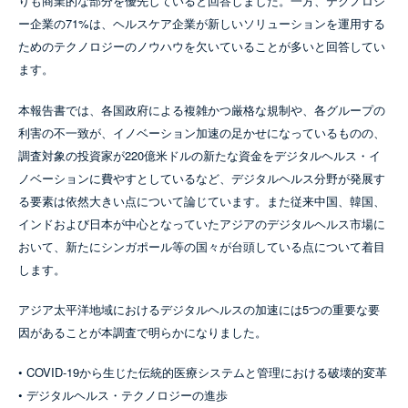
りも商業的な部分を優先していると回答しました。一方、テクノロジ
ー企業の71%は、ヘルスケア企業が新しいソリューションを運用する
ためのテクノロジーのノウハウを欠いていることが多いと回答してい
ます。
本報告書では、各国政府による複雑かつ厳格な規制や、各グループの
利害の不一致が、イノベーション加速の足かせになっているものの、
調査対象の投資家が220億米ドルの新たな資金をデジタルヘルス・イ
ノベーションに費やすとしているなど、デジタルヘルス分野が発展す
る要素は依然大きい点について論じています。また従来中国、韓国、
インドおよび日本が中心となっていたアジアのデジタルヘルス市場に
おいて、新たにシンガポール等の国々が台頭している点について着目
します。
アジア太平洋地域におけるデジタルヘルスの加速には5つの重要な要
因があることが本調査で明らかになりました。
• COVID-19から生じた伝統的医療システムと管理における破壊的変革
• デジタルヘルス・テクノロジーの進歩