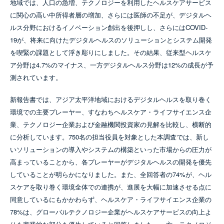
地域では、人口の急増、テクノロジーを利用したヘルスケアサービス
に関心の高い中所得者層の増加、さらには医師の不足が、デジタルヘ
ルス分野におけるイノベーション創出を後押しし、さらにはCOVID-
19が、将来に向けたデジタルヘルスのソリューションとシステム開発
を喫緊の課題として浮き彫りにしました。その結果、従来型ヘルスケ
ア分野は4.7%のマイナス、一方デジタルヘルス分野は12%の成長が予
測されています。
新報告書では、アジア太平洋地域におけるデジタルヘルスを取り巻く
環境での主要プレーヤー、すなわちヘルスケア・ライフサイエンス企
業、テクノロジー企業および金融機関投資家の見解を比較し、横断的
に分析しています。750名の担当役員を対象とした本調査では、新し
いソリューションの導入やシステムの構築といった市場からの圧力が
高まっていることから、各プレーヤーがデジタルヘルスの開発を優先
していることが明らかになりました。また、全回答者の74%が、ヘル
スケアを取り巻く環境全体での連携が、進展を大幅に加速させる点に
同意しているにもかかわらず、ヘルスケア・ライフサイエンス企業の
78%は、グローバルテクノロジー企業がヘルスケアサービスの向上よ