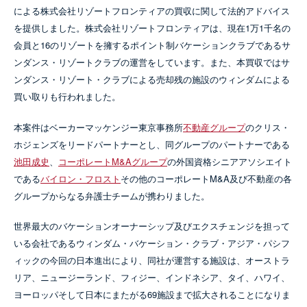
による株式会社リゾートフロンティアの買収に関して法的アドバイス
を提供しました。株式会社リゾートフロンティアは、現在1万1千名の
会員と16のリゾートを擁するポイント制バケーションクラブであるサ
ンダンス・リゾートクラブの運営をしています。また、本買収ではサ
ンダンス・リゾート・クラブによる売却残の施設のウィンダムによる
買い取りも行われました。
本案件はベーカーマッケンジー東京事務所
不動産グループ
のクリス・
ホジェンズをリードパートナーとし、同グループのパートナーである
池田成史
、
コーポレートM&Aグループ
の外国資格シニアアソシエイト
である
バイロン・フロスト
その他のコーポレートM&A及び不動産の各
グループからなる弁護士チームが携わりました。
世界最大のバケーションオーナーシップ及びエクスチェンジを担って
いる会社であるウィンダム・バケーション・クラブ・アジア・パシフ
ィックの今回の日本進出により、同社が運営する施設は、オーストラ
リア、ニュージーランド、フィジー、インドネシア、タイ、ハワイ、
ヨーロッパそして日本にまたがる69施設まで拡大されることになりま