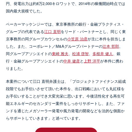
円、発電出力は約8万2,000キロワットで、2014年の稼働開始時点では
国内最大規模でした。
ベーカーマッケンジーでは、東京事務所の銀行・金融プラクティス・
グループの代表である
江口 直明
をリード・パートナーとし、同じく東
京事務所の同グループカウンセルの
小笠原 治彦
が主に本件を担当しま
した。また、コーポレート／M&Aグループパートナーの
辻本 哲郎
、
同グループアソシエイトの
東崎 雅夫
、
松浦 啓智
、
多根井 健人
、銀
行・金融グループアソシエイトの
中井 健彦
と
上野 洋平
が本件に携わ
りました。
本案件について江口 直明弁護士は、「プロジェクトファイナンス組成
段階でもお手伝いさせて頂いた本件を、出口戦略においても丸紅様を
お手伝いすることができ大変光栄に思います。今後活性化する再生可
能エネルギーのセカンダリー案件をしっかりサポートし、また、ファ
ンドを通じたメガソーラー発電や風力発電の開発などを法的な側面か
らサポートしていきます」と述べています。