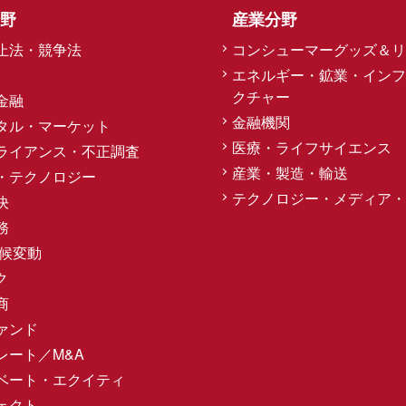
野
産業分野
止法・競争法
コンシューマーグッズ＆リ
エネルギー・鉱業・インフ
クチャー
金融
金融機関
タル・マーケット
医療・ライフサイエンス
ライアンス・不正調査
産業・製造・輸送
・テクノロジー
テクノロジー・メディア・
決
務
気候変動
ク
商
ァンド
レート／M&A
ベート・エクイティ
ェクト