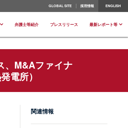
北米／ラテンアメリカ
GLOBAL SITE
採用情報
ENGLISH
ヨーロッパ
弁護士等紹介
プレスリリース
最新レポート等
、M&Aファイナ
熱発電所）
関連情報