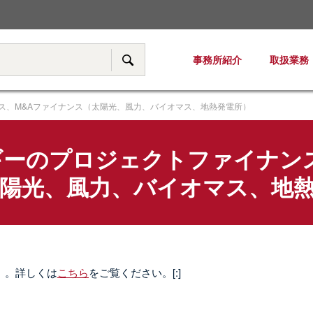
税務・移転価格
事務所紹介
取扱業務
サイト内検索
ス、M&Aファイナンス（太陽光、風力、バイオマス、地熱発電所）
ギーのプロジェクトファイナンス
陽光、風力、バイオマス、地
料）。詳しくは
こちら
をご覧ください。[:]