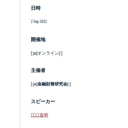
日時
2 Sep 2022
開催地
[:ja]オンライン[:]
主催者
[:ja]
金融財務研究会
[:]
スピーカー
江口直明