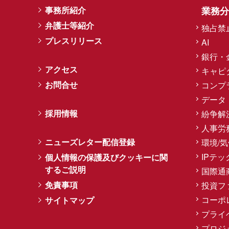
事務所紹介
業務分
弁護士等紹介
独占禁
プレスリリース
AI
銀行・
アクセス
キャピ
お問合せ
コンプ
データ
採用情報
紛争解
人事労
ニューズレター配信登録
環境/
IPテッ
個人情報の保護及びクッキーに関
するご説明
国際通
免責事項
投資フ
コーポ
サイトマップ
プライ
プロジ